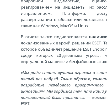
подробной видимостью, оценк
реагированием на инциденты, их расс
исправлением. Платформа, дос
развертывания в облаке или локально,
такие как Windows, MacOS и Linux.
В отчете также подчеркивается
наличи
локализованных версий решений ESET. 
которое объединяет решение ESET Endpoint 
среди которых «0-дневные» угрозы, м
виртуальной машине и бесфайловые атак
«Мы рады стать лучшим игроком в соотв
пятый раз подряд. Таким образом, компа
разработке передового программного
инновациям. Мы гордимся тем, что наши у
пользователей были признаны»,
— коммент
ESET.