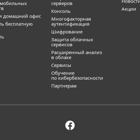
Новост
 мобильных
серверов
тв
Акции
Консоль
и домашний офис
Многофакторная
ть бесплатную
аутентификация
Шифрование
ть
Защита облачных
сервисов
Расширенный анализ
в облаке
Сервисы
Обучение
по кибербезопасности
Партнерам