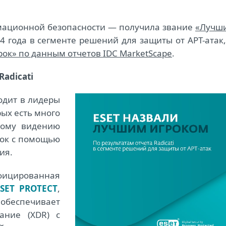
мационной безопасности ― получила звание
«Лучш
4 года в сегменте решений для защиты от APT-атак,
ок» по данным отчетов IDC MarketScape
.
adicati
одит в лидеры
рых есть много
кому видению
нок с помощью
ия.
цированная
ESET PROTECT
,
беспечивает
ание (XDR) с