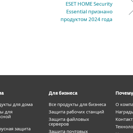
ESET HOME Security
Essential признано
продуктом 2024 года
ма
Для бизнеса
Почему
дукты для дома
Все продукты для бизнеса
О комп
ы для
Защита рабочих станций
Наград
ксной
Защита файловых
Контак
серверов
Технол
усная защита
Защита почтовых