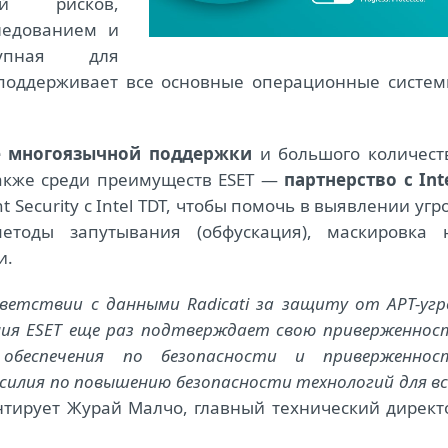
ой рисков,
ледованием и
тупная для
 поддерживает все основные операционные систем
е многоязычной поддержки
и большого количест
Также среди преимуществ ESET —
партнерство с Int
Security с Intel TDT, чтобы помочь в выявлении угро
етоды запутывания (обфускация), маскировка 
и.
етствии с данными Radicati за защиту от APT-угр
ния ESET еще раз подтверждает свою приверженнос
 обеспечения по безопасности и приверженнос
силия по повышению безопасности технологий для вс
ирует Журай Малчо, главный технический директ