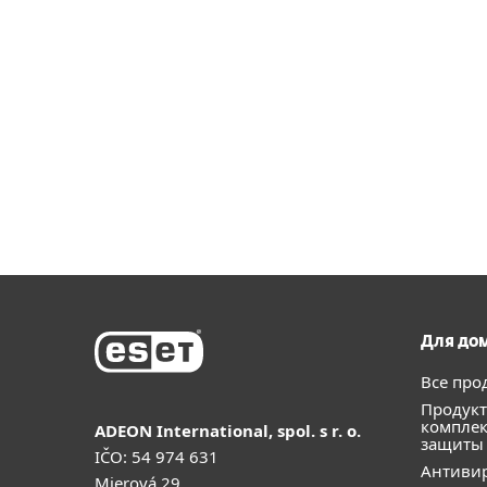
Для до
Все про
Продукт
компле
ADEON International, spol. s r. o.
защиты
IČO: 54 974 631
Антивир
Mierová 29