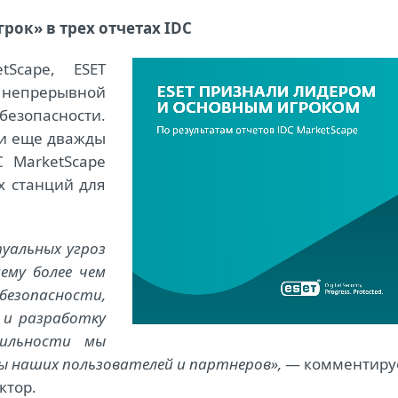
рок» в трех отчетах IDC
Scape, ESET
я непрерывной
безопасности.
 и еще дважды
 MarketScape
х станций для
уальных угроз
ему более чем
езопасности,
 и разработку
бильности мы
ы наших пользователей и партнеров»,
— комментиру
ктор.