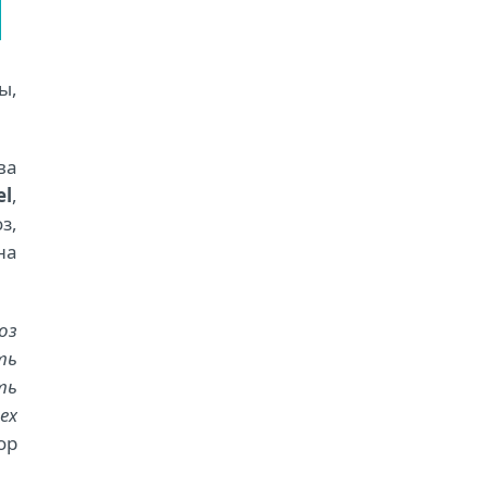
ы,
ва
el
,
з,
на
оз
ть
ть
ех
ор