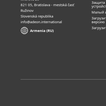
Защита
821 05, Bratislava - mestská časť
устройс
Ružinov
Малый 
Slovenská republika
Загрузи
info@adeon.international
версию
Загрузи
Armenia (RU)