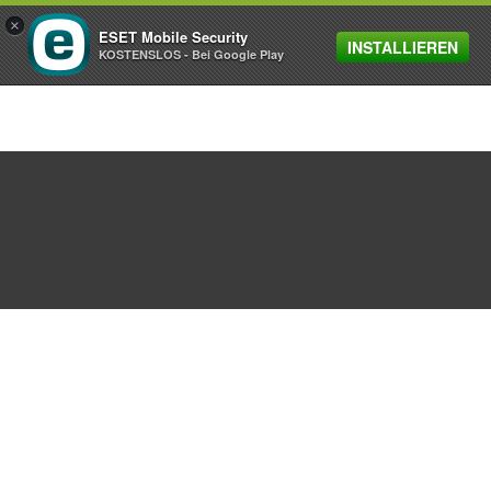
×
ESET Mobile Security
INSTALLIEREN
MENU
KOSTENSLOS - Bei Google Play
ESET schickt TeslaCrypt in Rente –
kostenfreies Tool rettet verschlüsselte
Dateien
19.05.2016.