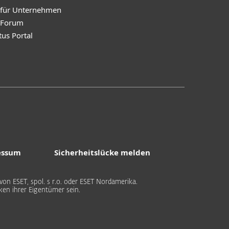
 für Unternehmen
y Forum
tus Portal
essum
Sicherheitslücke melden
on ESET, spol. s r.o. oder ESET Nordamerika.
n ihrer Eigentümer sein.