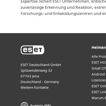
Expertise sichert ESET Unternehmen, kritisch
zuverlässige Erkennung und Reaktion, extrem
Forschungs- und Entwicklungszentren und ei
Heiman
Alle Pro
ESET HO
ESET Deutschland GmbH
Small Off
Spitzweidenweg 32
Android
07743 Jena
Lizenzie
Deutschland - Germany
ESET Onl
Weitere Kontakte
ESET Lin
Warum E
Austria (DE)