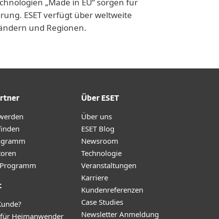
echnologien „Made in EU“ sorgen für
rung. ESET verfügt über weltweite
 Ländern und Regionen.
rtner
Über ESET
 werden
Über uns
finden
ESET Blog
ogramm
Newsroom
toren
Technologie
te-Programm
Veranstaltungen
Karriere
t
Kundenreferenzen
Case Studies
Kunde?
Newsletter Anmeldung
 für Heimanwender