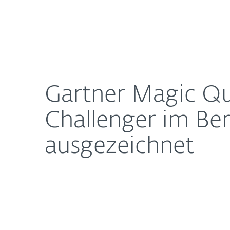
Für Heimanwender
Für 
Gartner Magic Quadrant 2026: ESET als einziger C
Newsroom
Karriere
Gartner Magic Qua
Challenger im Ber
ausgezeichnet