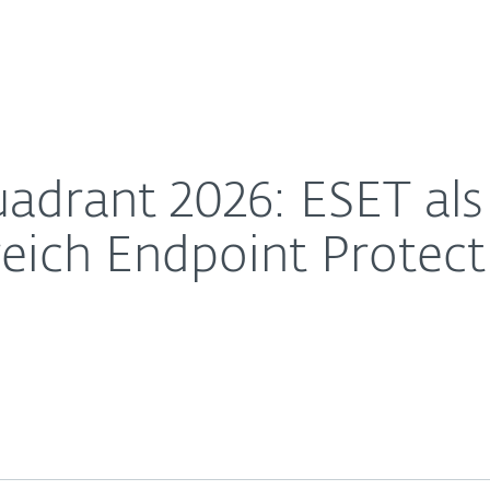
Unternehmen
Für ESET Partner
Über ESET
hallenger im Bereich Endpoint Protection ausgezeich
Kontakt
drant 2026: ESET als 
eich Endpoint Protect