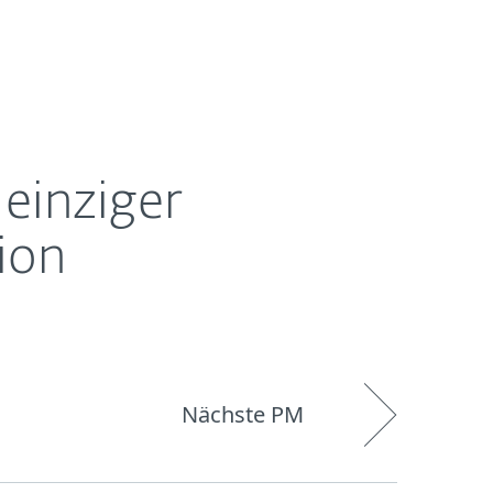
Über ESET
Blog
Onlineshop
Germany
net
einziger
ion
Nächste PM