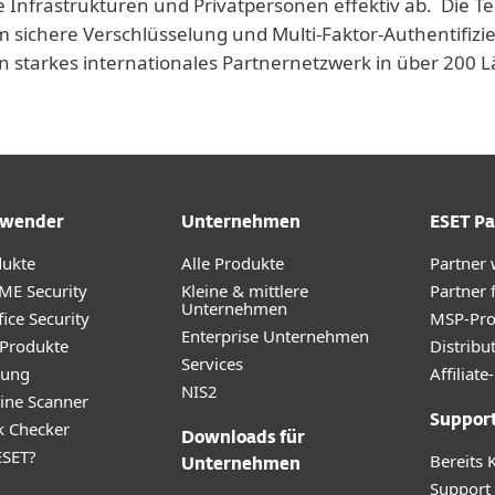
e Infrastrukturen und Privatpersonen effektiv ab. Die T
 sichere Verschlüsselung und Multi-Faktor-Authentifizie
n starkes internationales Partnernetzwerk in über 200
wender
Unternehmen
ESET Pa
dukte
Alle Produkte
Partner
ME Security
Kleine & mittlere
Partner 
Unternehmen
ice Security
MSP-Pr
Enterprise Unternehmen
 Produkte
Distribu
Services
rung
Affilia
NIS2
ine Scanner
Suppor
k Checker
Downloads für
SET?
Bereits 
Unternehmen
Support