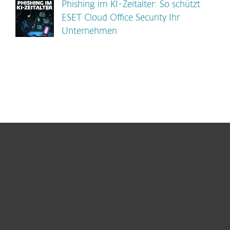
Phishing im KI-Zeitalter: So schützt
ESET Cloud Office Security Ihr
Unternehmen
Heimanwender
Unternehmen
ESET Partner