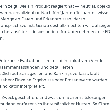
rn zeigt, wie ein Produkt reagiert hat — neutral, objekt
hwer nachvollziehbar. Nach fünf Jahren Teilnahme wisse
e Menge an Daten und Erkenntnissen, deren
e anspruchsvoll ist. Genau deshalb möchten wir aufzeige
en herausfiltert – insbesondere für Unternehmen, die ED
n.
erprise Evaluations liegt nicht in plakativem Vendor-
Zusammenfassungen und detaillierten
lich auf Schlagzeilen und Rankings verlässt, läuft
u sehen: Einzelne Ergebnisse oder Prozentwerte werden
indikator interpretiert.
 Zweck geschaffen, und zwar, um Sicherheitslösungen
t dann entfaltet sich ihr tatsächlicher Nutzen. So führe