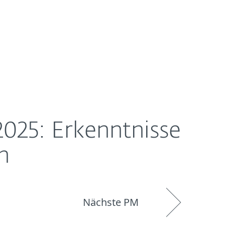
Über ESET
Blog
Onlineshop
Germany
025: Erkenntnisse
n
Nächste PM