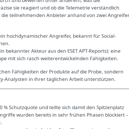
 durch und bewerten unter anderem, was die
äzise sie reagiert und ob die Telemetrie verständlich
RE die teilnehmenden Anbieter anhand von zwei Angreifer
 ein hochdynamischer Angreifer, bekannt für Social-
ehen.
ein bekannter Akteur aus den ESET APT-Reports): eine
ppe mit sich rasch weiterentwickelnden Fähigkeiten.
ischen Fähigkeiten der Produkte auf die Probe, sondern
ty-Analysten in ihrer täglichen Arbeit unterstützen.
00 % Schutzquote und teilte sich damit den Spitzenplatz
riffe wurden bereits in sehr frühen Phasen blockiert –
.