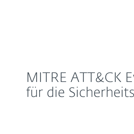
Für Heimanwender
Für 
MITRE ATT&CK Evaluations Enterprise 2025: Erken
Newsroom
Karriere
MITRE ATT&CK Eva
für die Sicherhei