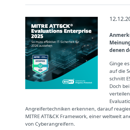
12.12.2
Anmerkun
Meinung
denen d
Ginge es
auf die 
schnitt 
Doch bei
verteilen
Evaluati
Angreifertechniken erkennen, darauf reagie
MITRE ATT&CK Framework, einer weltweit ane
von Cyberangreifern.