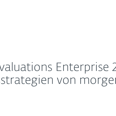
Unternehmen
Für ESET Partner
Über ESET
ntnisse für die Sicherheitsstrategien von morgen
Kontakt
luations Enterprise 2
tsstrategien von morge