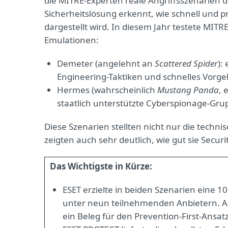
die MITRE-Experten reale Angriffsszenarien
Sicherheitslösung erkennt, wie schnell und pr
dargestellt wird. In diesem Jahr testete MIT
Emulationen:
Demeter
(angelehnt an
Scattered Spider
):
Engineering-Taktiken und schnelles Vorg
Hermes
(wahrscheinlich
Mustang Panda
, 
staatlich unterstützte Cyberspionage-Gru
Diese Szenarien stellten nicht nur die techn
zeigten auch sehr deutlich, wie gut sie Securi
Das Wichtigste in Kürze:
ESET erzielte in beiden Szenarien eine 1
unter neun teilnehmenden Anbietern. Ang
ein Beleg für den Prevention-First-Ansatz