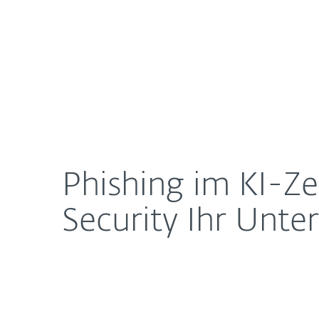
Für Heimanwender
Für 
Phishing im KI-Zeitalter: So schützt ESET Cloud O
Newsroom
Karriere
Phishing im KI-Ze
Security Ihr Unt