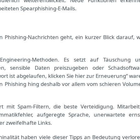
uierlich weiterentwickelt. Neue Funktionen erkenn
eiteten Spearphishing-E-Mails.
 Phishing-Nachrichten geht, ein kurzer Blick darauf, w
-Engineering-Methoden. Es setzt auf Täuschung u
en, sensible Daten preiszugeben oder Schadsoftwa
rt ist abgelaufen, klicken Sie hier zur Erneuerung“ war
von Phishing hing deshalb vor allem vom schieren Volum
 mit Spam-Filtern, die beste Verteidigung. Mitarbeit
mmatikfehler, aufgeregte Sprache, unerwartete erns
 zweifelhafte Links.
minalität haben viele dieser Tipps an Bedeutung verlore