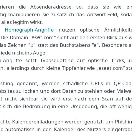
urieren die Absenderadresse so, dass sie wie ei
ig manipulieren sie zusätzlich das Antwort-Feld, soda
lles legitim wirkt.
 Homograph-Angriffe
nutzen optische Ähnlichkeit
ie Domain "℮s℮t.com" sieht auf den ersten Blick aus w
as Zeichen "℮" statt des Buchstabens "e". Besonders a
iede nicht ins Auge.
Angriffe setzt Typosquatting auf optische Tricks, 
n, allerdings durch kleine Tippfehler wie „eseet.com“ st
ishing genannt, werden schädliche URLs in QR-Cod
ebsites zu locken und dort Daten zu stehlen oder Malwa
Text nicht sichtbar, sie wird erst nach dem Scan auf d
t sich die Bedrohung in eine Umgebung, die oft wenig
chte Kalendereinladungen werden genutzt, um Phishin
ig automatisch in den Kalender des Nutzers eingetrag