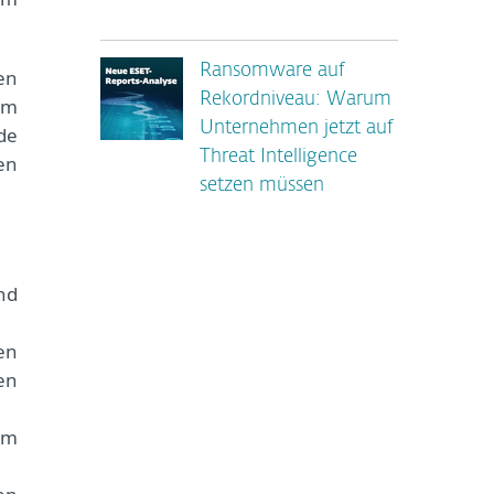
Ransomware auf
en
Rekordniveau: Warum
am
Unternehmen jetzt auf
de
Threat Intelligence
en
setzen müssen
nd
en
en
um