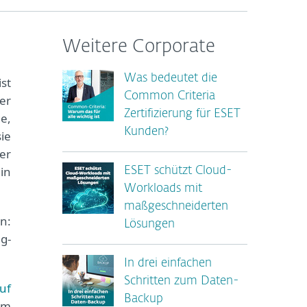
Weitere Corporate
Was bedeutet die
ist
Common Criteria
er
Zertifizierung für ESET
e,
Kunden?
ie
er
in
ESET schützt Cloud-
Workloads mit
maßgeschneiderten
n:
Lösungen
g-
In drei einfachen
Schritten zum Daten-
uf
Backup
em