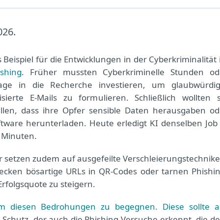
026.
 Beispiel für die Entwicklungen in der Cyberkriminalität 
shing
. Früher mussten Cyberkriminelle Stunden od
age in die Recherche investieren, um glaubwürdig
isierte E-Mails zu formulieren. Schließlich wollten s
ellen, dass ihre Opfer sensible Daten herausgaben od
tware herunterladen. Heute erledigt KI denselben Job 
 Minuten.
r setzen zudem auf ausgefeilte Verschleierungstechnike
tecken bösartige URLs in QR-Codes oder tarnen Phishin
rfolgsquote zu steigern.
um diesen Bedrohungen zu begegnen. Diese sollte a
 Schutz, der auch die Phishing-Versuche erkennt, die d