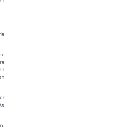
en
ie
nd
re
en
en
er
te
n.