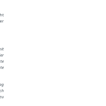
ht
er
mit
der
te
te
Tag
ich
 zu