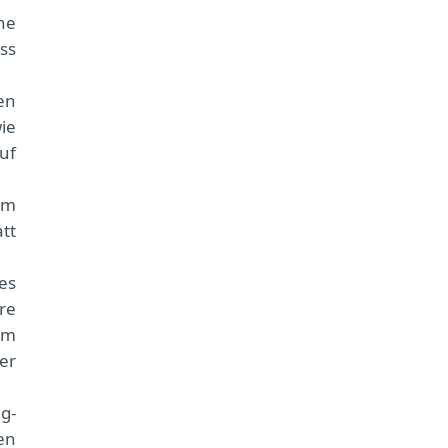
ne
ss
en
ie
uf
um
att
es
re
em
er
g-
en