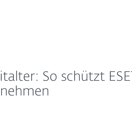
Unternehmen
Für ESET Partner
Über ESET
ffice Security Ihr Unternehmen
Kontakt
italter: So schützt ES
ernehmen