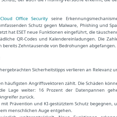
Cloud Office Security
seine Erkennungsmechanism
e umfassenden Schutz gegen Malware, Phishing und Sp
etzt hat ESET neue Funktionen eingeführt, die täuschen
ädliche QR-Codes und Kalendereinladungen. Die Zahl
den bereits Zehntausende von Bedrohungen abgefangen.
:
lthergebrachten Sicherheitstipps verlieren an Relevanz u
en häufigsten Angriffsvektoren zählt. Die Schäden könn
t die Lage weiter: 16 Prozent der Datenpannen geh
Angreifer zurück.
mit Prävention und KI-gestütztem Schutz begegnen, 
 dem menschlichen Auge entgehen.