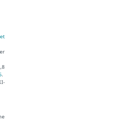
et
er
,8
5
.
I-
ne