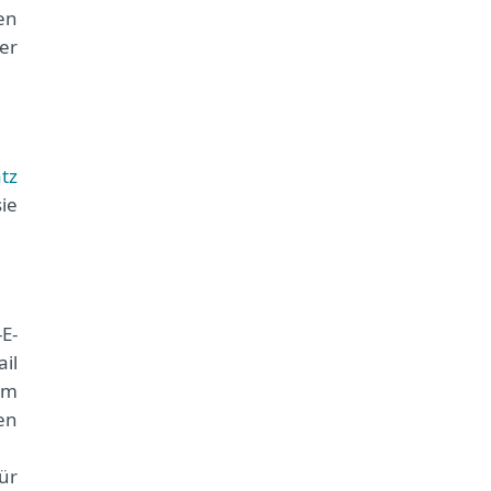
en
er
tz
ie
E-
il
em
en
ür