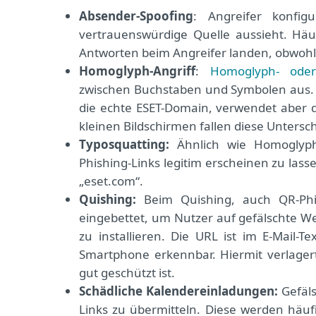
Absender-Spoofing
: Angreifer konfig
vertrauenswürdige Quelle aussieht. Häuf
Antworten beim Angreifer landen, obwohl a
Homoglyph-Angriff
:
Homoglyph- oder
zwischen Buchstaben und Symbolen aus. D
die echte ESET-Domain, verwendet aber d
kleinen Bildschirmen fallen diese Untersch
Typosquatting:
Ähnlich wie Homoglyph-
Phishing-Links legitim erscheinen zu lasse
„eset.com“.
Quishing:
Beim Quishing, auch QR-Ph
eingebettet, um Nutzer auf gefälschte W
zu installieren. Die URL ist im E-Mail-
Smartphone erkennbar. Hiermit verlager
gut geschützt ist.
Schädliche Kalendereinladungen:
Gefäls
Links zu übermitteln. Diese werden häuf