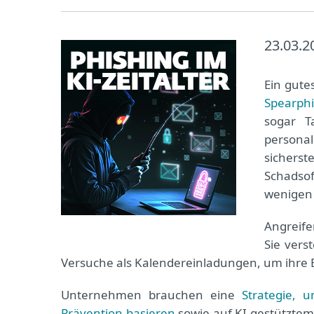
23.03.2
Ein gutes
Spearphi
sogar T
personal
sicherst
Schadsof
wenigen
Angreife
Sie vers
Versuche als Kalendereinladungen, um ihre E
Unternehmen brauchen eine
Strategie, 
Prävention basieren
sowie auf KI-gestütztem