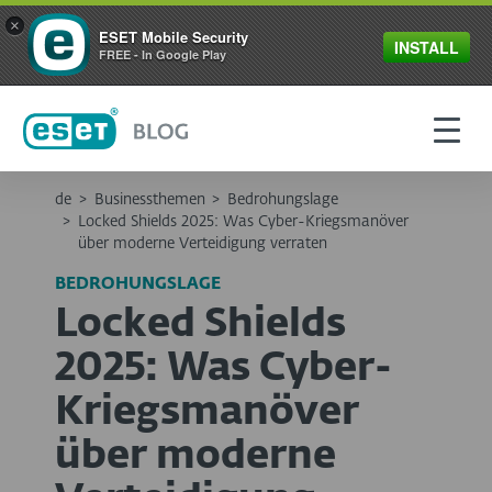
×
ESET Mobile Security
INSTALL
FREE - In Google Play
de
>
Businessthemen
>
Bedrohungslage
>
Locked Shields 2025: Was Cyber-Kriegsmanöver
über moderne Verteidigung verraten
BEDROHUNGSLAGE
Locked Shields
2025: Was Cyber-
Kriegsmanöver
über moderne