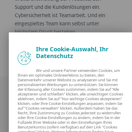
Support und die Kundenlösungen ein.
Cybersicherheit ist Teamarbeit. Und ein
eingespieltes Team kann selbst unter
höchstem Druck bestehen.
Ihre Cookie-Auswahl, Ihr
Datenschutz
Wir und unsere Partner verwenden Cookies, um
Ihnen ein optimales Onlineerlebnis zu bieten, den
Datenverkehr unserer Website zu analysieren und Sie mit
personalisierten Werbungen zu unterstützen. Sie können
der Erfassung aller Cookies zustimmen, indem Sie auf "Alle
akzeptieren und schließen" klicken, alle unwichtigen Cookies
ablehnen, indem Sie auf "Nur wichtige Cookies akzeptieren"
klicken, oder Ihre Cookie-Einstellungen anpassen, indem Sie
auf "Cookies verwalten" klicken. Außerdem haben Sie das
Recht, Ihre Zustimmung zu Cookies jederzeit zu widerrufen
Unsere Experten
ESET
oder Ihre Cookie-Einstellungen zu ändern, indem Sie in der
Fußzeile Ihrer Website oder in den Einstellungen Ihres
Benutzerkontos (sofern verfügbar) auf den Link "Cookies
Was ist
Datenschutzerklärung
verwalten" klicken. Weitere Informationen finden Sie in