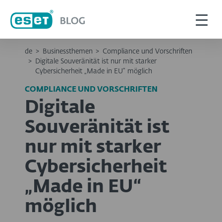
de
>
Businessthemen
>
Compliance und Vorschriften
>
Digitale Souveränität ist nur mit starker
Cybersicherheit „Made in EU“ möglich
COMPLIANCE UND VORSCHRIFTEN
Digitale
Souveränität ist
nur mit starker
Cybersicherheit
„Made in EU“
möglich