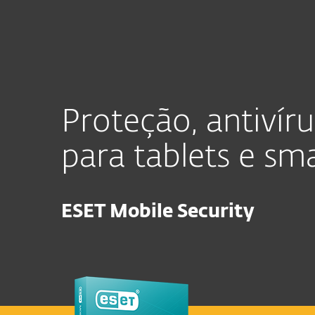
FAÇA COMPRAS ONLINE 
Para Casa
Para Empres
BR
Para Casa
ESET Mobile Security: Antiv
Proteção para Casa
Downl
Proteção, antivír
para tablets e s
ESET Mobile Security