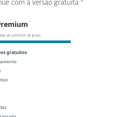
nue com a versão gratuita *
Premium
dias do premium de graça
os gratuitos
gamento
e
tivo
das
ogramada