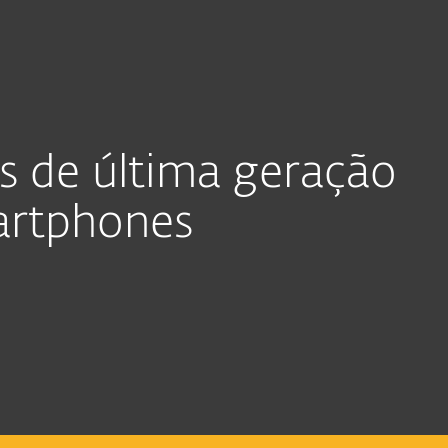
EM SEGURANÇA!
APROVEITE O DESCONTO DE 30% - ECONOMIZE 
as
Para Parceiros
irus gratis
oad
Por que a ESET?
us de última geração
martphones