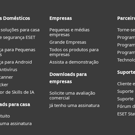
s Domésticos
Empresas
Parceir
 soluções para casa
Pequenas e médias
Torne-se
empresas
e segurança ESET
Program
Grande Empresas
Progra
ça para Pequenas
Todos os produtos para
Program
s
empresas
Technolo
a para Android
Assista a demonstração
ntivírus
Suport
Downloads para
canner
empresas
Cliente 
cker
Suporte
or de Skills de IA
Solicite uma avaliação
comercial
Suporte 
Já tenho uma assinatura
ds para casa
Fórum d
ESET Sta
tuito
 uma assinatura