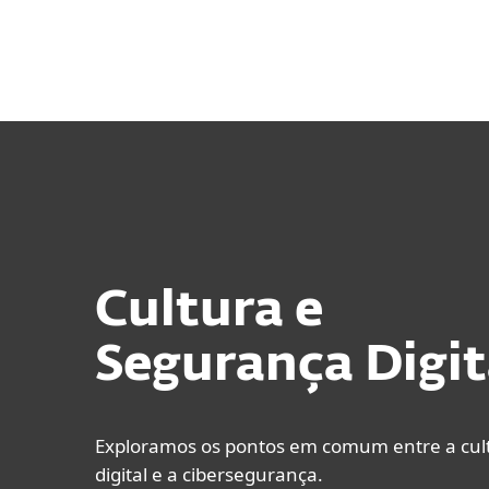
Para Casa
Para Empres
BR
Blog
Cultura e Segurança Digital
Proteção para Casa
Downlo
Cultura e
Segurança Digit
Exploramos os pontos em comum entre a cul
digital e a cibersegurança.