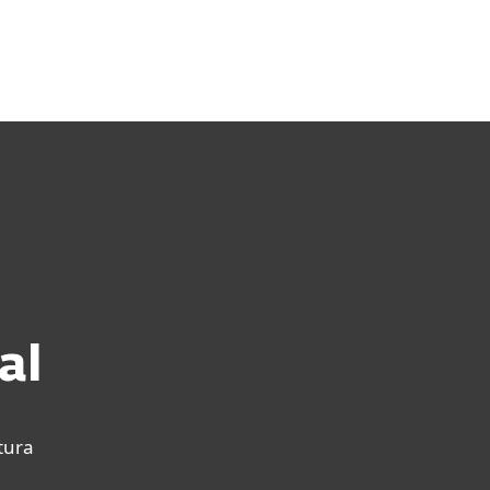
as
Para Parceiros
ad
Por que a ESET?
al
tura