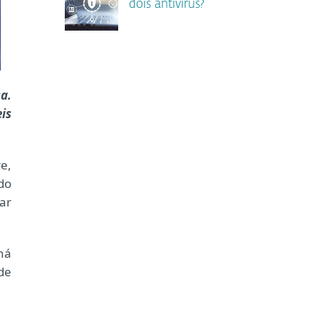
dois antivírus?
a.
is
e,
do
ar
há
de