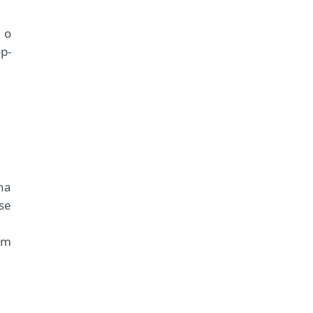
 o
p-
nha
se
rem