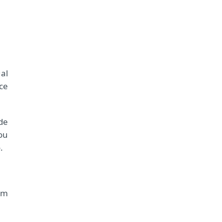
al
ce
de
ou
.
um