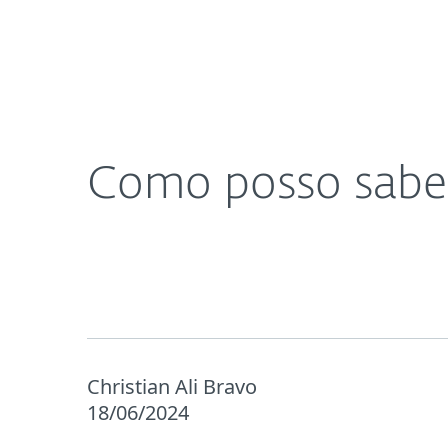
Para Casa
Para Empres
BR
Blog
Cultura e Segurança Digital
Proteção para Casa
Downlo
Como posso saber
Christian Ali Bravo
18/06/2024