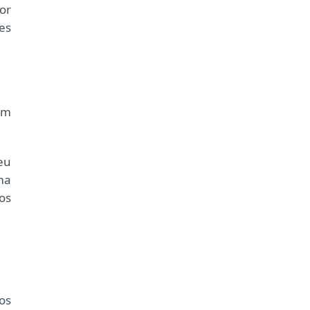
or
es
ém
eu
ma
os
os