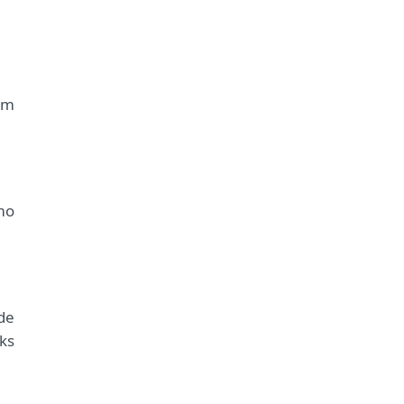
em
mo
de
ks