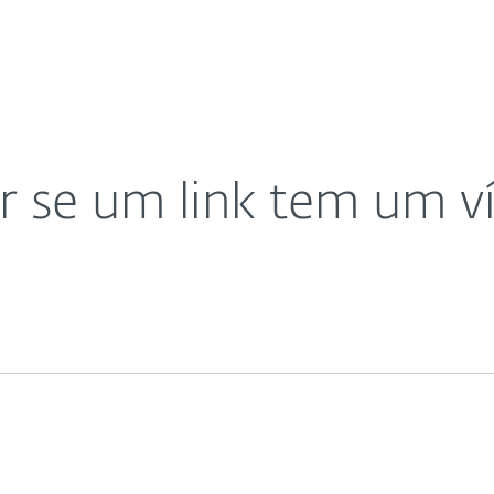
as
Para Parceiros
Como posso saber se um link tem um vírus?
ad
Por que a ESET?
 se um link tem um ví