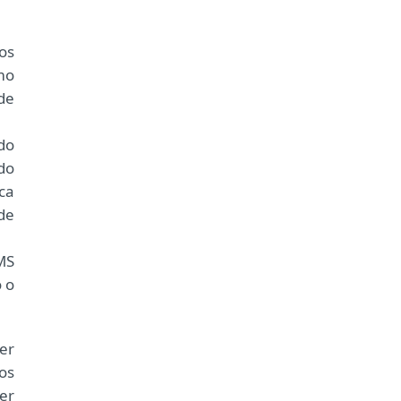
os
mo
de
do
do
ca
de
MS
 o
er
os
er