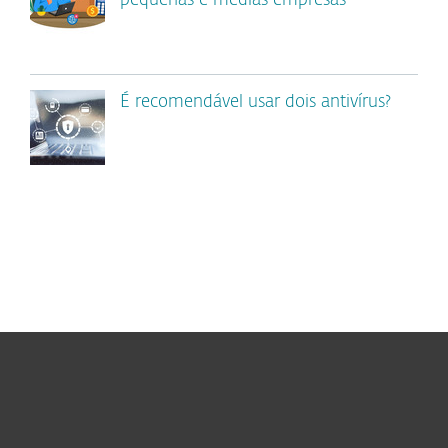
pequenas e médias empresas
É recomendável usar dois antivírus?
Usuários Domésticos