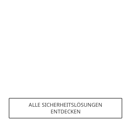
Kategorie
Verschlüsselung und Datenschutz
Befolgen Sie die DSGVO-Vorgaben ganz einfach
mit unseren Verschlüsselungs- und 2FA-
Lösungen.
Mehr erfahren
ALLE SICHERHEITSLÖSUNGEN
ENTDECKEN