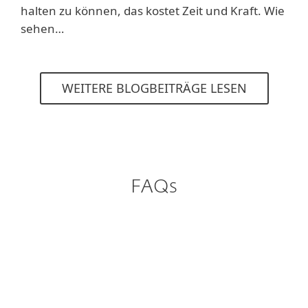
halten zu können, das kostet Zeit und Kraft. Wie
sehen…
WEITERE BLOGBEITRÄGE LESEN
FAQs
Kann ich die ESET PROTECT
Plattform Lösungen vor dem
Kauf testen?
Cloud oder on-Premises: Wie