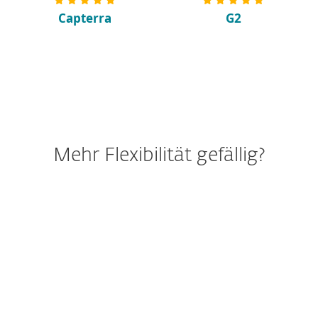
Capterra
G2
Mehr Flexibilität gefällig?
ESET Produkt
Risikomanagement und Überblick über Ihr
Unternehmensnetzwerk, inklusive EDR.