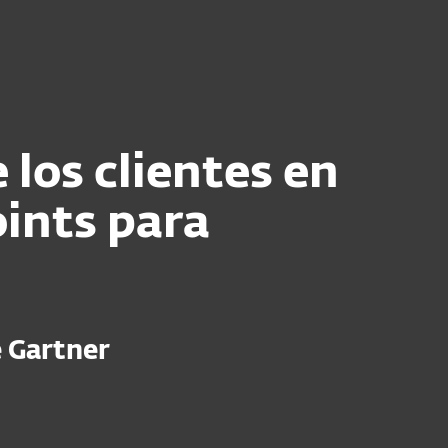
Acerca de
Blog
Tienda
Colombia
Ventas corporativas
Cliente existente
 los clientes en
ints para
e Gartner