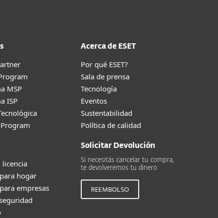
s
Acerca de ESET
artner
Por qué ESET?
 Program
Sala de prensa
ma MSP
Tecnología
a ISP
Eventos
Tecnológica
Sustentabilidad
g Program
Política de calidad
e
Solicitar Devolución
Si necesitás cancelar tu compra,
 licencia
te devolveremos tu dinero
 para hogar
 para empresas
REEMBOLSO
 seguridad
o