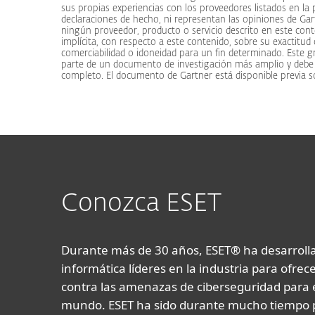
sus propias experiencias con los proveedores listados en la
declaraciones de hecho, ni representan las opiniones de Gart
ningún proveedor, producto o servicio descrito en este cont
implícita, con respecto a este contenido, sobre su exactitud 
comerciabilidad o idoneidad para un fin determinado. Este g
parte de un documento de investigación más amplio y debe
completo. El documento de Gartner está disponible previa so
Conozca ESET
Durante más de 30 años, ESET® ha desarrolla
informática líderes en la industria para ofrec
contra las amenazas de ciberseguridad para
mundo. ESET ha sido durante mucho tiempo p