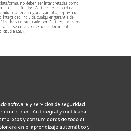
 plataforma, no deben ser interpretadas como
ner o sus afiliados. Gartner no respalda a
enido ni ofrece ninguna garantía, expresa o
o integridad, incluida cualquier garantía de
ráfico ha sido publicado por Gartner, Inc. como
 evaluarse en el contexto del documento
licitud a ESET.
do software y servicios de seguridad
er una protección integral y multicapa
 empresas y consumidores de todo el
ionera en el aprendizaje automático y