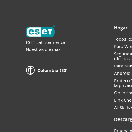
Hogar
Todos lo
ESET Latinoamérica
Para Wi
Nuestras oficinas
Segurid
oficinas
Para Ma
Colombia (ES)
Android 
Protecci
la privac
Online s
Link Che
AI Skills
Descarg
Prueba g