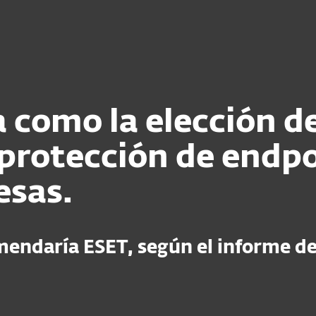
esas
Para Partners
Servicios
¿Por qué ESET?
como la elección de
protección de endpo
sas.
mendaría ESET, según el informe d