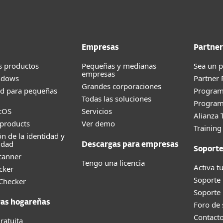
Empresas
Partner
s productos
Pequeñas y medianas
Sea un p
empresas
ndows
Partner
Grandes corporaciones
ad para pequeñas
Progra
Todas las soluciones
Program
cOS
Servicios
Alianza 
products
Ver demo
Trainin
ón de la identidad y
idad
Descargas para empresas
Soport
canner
Tengo una licencia
Activa tu
cker
Soporte
 Checker
Soporte
as hogareñas
Foro de
Contact
ratuita