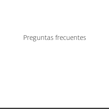
Preguntas frecuentes
Ya soy cliente de ESET. ¿Debo
utilizar este formulario para
enviar mi solicitud?