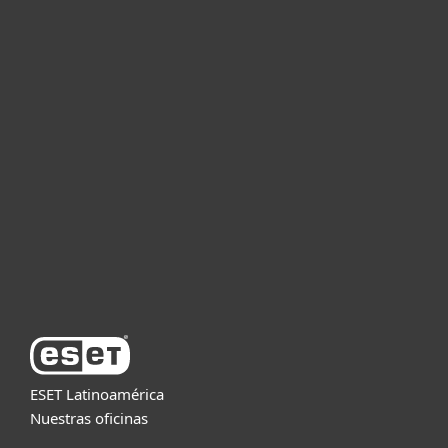
Hogar
Empresas
Partners
Soporte
Acerca de ESET
ESET Latinoamérica
Nuestras oficinas