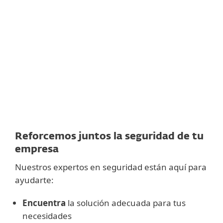
CIBERSEGURIDAD ESET PARA EMPRESAS
Ingresa los datos de contacto de tu
PASO 1
empresa
y describe sus requisitos a continuación.
Te enviaremos una oferta personalizada adaptada a
las necesidades.
Sin compromiso.
Un representante de ventas
se
PASO 2
contactará contigo dentro de 1 día hábil.
Reforcemos juntos la seguridad de tu
empresa
Nuestros expertos en seguridad están aquí para
ayudarte:
Encuentra
la solución adecuada para tus
necesidades