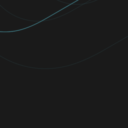
NEJOBLÍBENĚJŠÍ
PREMIUM
Všechny funkce antiviru +
VPN