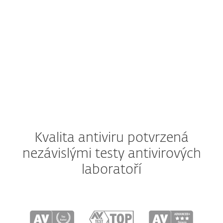
macOS
Android
iOS
Kvalita antiviru potvrzená
nezávislými testy antivirových
laboratoří