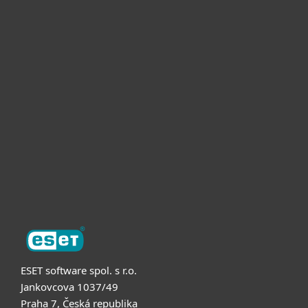
Pro domácnosti
Pro firmy
Partneři
Podpora
O nás
ESET software spol. s r.o.
Jankovcova 1037/49
Praha 7, Česká republika