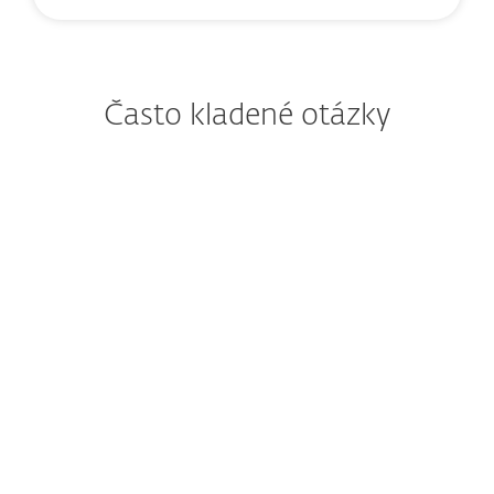
Často kladené otázky
Jak si mám po zakoupení
předplatného stáhnout a
naistalovat bezpečnostní
řešení ESET?
Mohu si ESET před
zakoupením vyzkoušet?
Mohu si i nadále zakoupit
ESET Internet Security, ESET