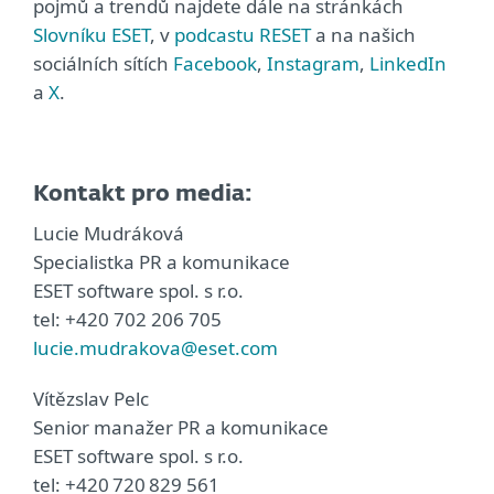
pojmů a trendů najdete dále na stránkách
Slovníku ESET
, v
podcastu RESET
a na našich
sociálních sítích
Facebook
,
Instagram
,
LinkedIn
a
X
.
Kontakt pro media:
Lucie Mudráková
Specialistka PR a komunikace
ESET software spol. s r.o.
tel: +420 702 206 705
lucie.mudrakova@eset.com
Vítězslav Pelc
Senior manažer PR a komunikace
ESET software spol. s r.o.
tel: +420 720 829 561