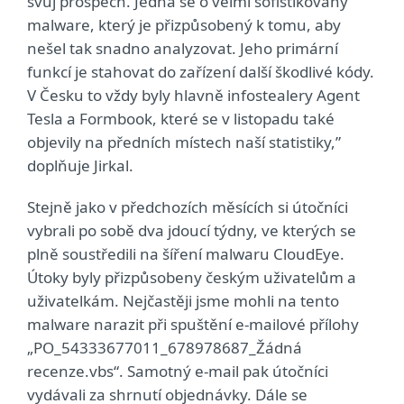
svůj prospěch. Jedná se o velmi sofistikovaný
malware, který je přizpůsobený k tomu, aby
nešel tak snadno analyzovat. Jeho primární
funkcí je stahovat do zařízení další škodlivé kódy.
V Česku to vždy byly hlavně infostealery Agent
Tesla a Formbook, které se v listopadu také
objevily na předních místech naší statistiky,”
doplňuje Jirkal.
Stejně jako v předchozích měsících si útočníci
vybrali po sobě dva jdoucí týdny, ve kterých se
plně soustředili na šíření malwaru CloudEye.
Útoky byly přizpůsobeny českým uživatelům a
uživatelkám. Nejčastěji jsme mohli na tento
malware narazit při spuštění e-mailové přílohy
„PO_54333677011_678978687_Žádná
recenze.vbs“. Samotný e-mail pak útočníci
vydávali za shrnutí objednávky. Dále se