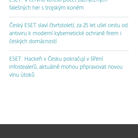
ESET: V červnu vzrostl počet zachycených
falešných her s trojským koněm
Český ESET slaví čtvrtstoletí, za 25 let ušel cestu od
antiviru k moderní kybernetické ochraně firem i
českých domácností
ESET: Hackeři v Česku pokračují v šíření
infostealerů, aktuálně mohou připravovat novou
vlnu útoků