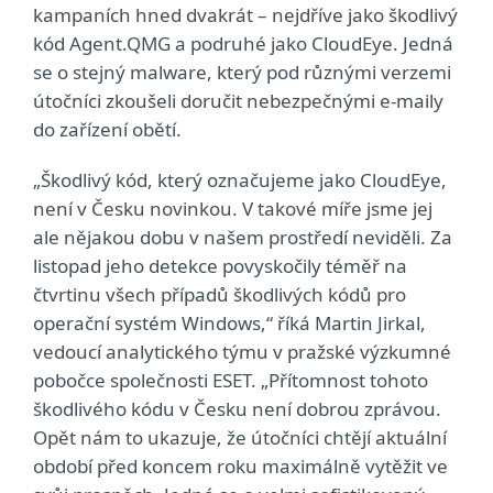
kampaních hned dvakrát – nejdříve jako škodlivý
kód Agent.QMG a podruhé jako CloudEye. Jedná
se o stejný malware, který pod různými verzemi
útočníci zkoušeli doručit nebezpečnými e-maily
do zařízení obětí.
„Škodlivý kód, který označujeme jako CloudEye,
není v Česku novinkou. V takové míře jsme jej
ale nějakou dobu v našem prostředí neviděli. Za
listopad jeho detekce povyskočily téměř na
čtvrtinu všech případů škodlivých kódů pro
operační systém Windows,“ říká Martin Jirkal,
vedoucí analytického týmu v pražské výzkumné
pobočce společnosti ESET. „Přítomnost tohoto
škodlivého kódu v Česku není dobrou zprávou.
Opět nám to ukazuje, že útočníci chtějí aktuální
období před koncem roku maximálně vytěžit ve