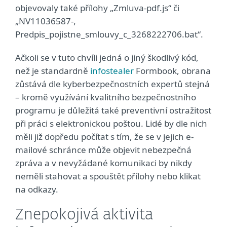
objevovaly také přílohy „Zmluva-pdf.js“ či
„NV11036587-,
Predpis_pojistne_smlouvy_c_3268222706.bat“.
Ačkoli se v tuto chvíli jedná o jiný škodlivý kód,
než je standardně
infostealer
Formbook, obrana
zůstává dle kyberbezpečnostních expertů stejná
– kromě využívání kvalitního bezpečnostního
programu je důležitá také preventivní ostražitost
při práci s elektronickou poštou. Lidé by dle nich
měli již dopředu počítat s tím, že se v jejich e-
mailové schránce může objevit nebezpečná
zpráva a v nevyžádané komunikaci by nikdy
neměli stahovat a spouštět přílohy nebo klikat
na odkazy.
Znepokojivá aktivita