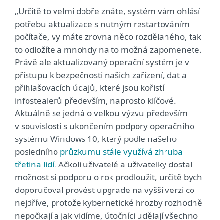
„Určitě to velmi dobře znáte, systém vám ohlásí
potřebu aktualizace s nutným restartováním
počítače, vy máte zrovna něco rozdělaného, tak
to odložíte a mnohdy na to možná zapomenete.
Právě ale aktualizovaný operační systém je v
přístupu k bezpečnosti našich zařízení, dat a
přihlašovacích údajů, které jsou kořistí
infostealerů především, naprosto klíčové.
Aktuálně se jedná o velkou výzvu především
v souvislosti s ukončením podpory operačního
systému Windows 10, který podle našeho
posledního
průzkumu stále využívá zhruba
třetina lidí
. Ačkoli uživatelé a uživatelky dostali
možnost si podporu o rok prodloužit, určitě bych
doporučoval provést upgrade na vyšší verzi co
nejdříve, protože kybernetické hrozby rozhodně
nepočkají a jak vidíme, útočníci udělají všechno