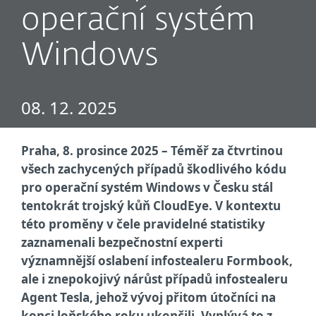
operační systém
Windows
08. 12. 2025
Praha, 8. prosince 2025 – Téměř za čtvrtinou
všech zachycených případů škodlivého kódu
pro operační systém Windows v Česku stál
tentokrát trojský kůň CloudEye. V kontextu
této proměny v čele pravidelné statistiky
zaznamenali bezpečnostní experti
významnější oslabení infostealeru Formbook,
ale i znepokojivý nárůst případů infostealeru
Agent Tesla, jehož vývoj přitom útočníci na
konci loňského roku ukončili. Vyplývá to z