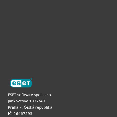
Pro domácnosti
Pro firmy
Partneři
Podpora
O nás
ESET software spol. s r.o.
Jankovcova 1037/49
Praha 7, Česká republika
IČ: 26467593