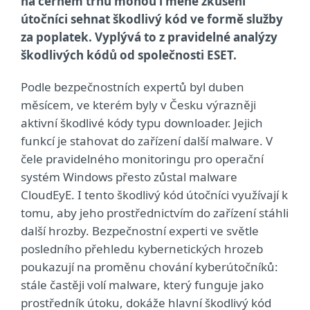
na černém trhu mohou i méně zkušení
útočníci sehnat škodlivý kód ve formě služby
za poplatek. Vyplývá to z pravidelné analýzy
škodlivých kódů od společnosti ESET.
Podle bezpečnostních expertů byl duben
měsícem, ve kterém byly v Česku výrazněji
aktivní škodlivé kódy typu downloader. Jejich
funkcí je stahovat do zařízení další malware. V
čele pravidelného monitoringu pro operační
systém Windows přesto zůstal malware
CloudEyE. I tento škodlivý kód útočníci využívají k
tomu, aby jeho prostřednictvím do zařízení stáhli
další hrozby. Bezpečnostní experti ve světle
posledního přehledu kybernetických hrozeb
poukazují na proměnu chování kyberútočníků:
stále častěji volí malware, který funguje jako
prostředník útoku, dokáže hlavní škodlivý kód