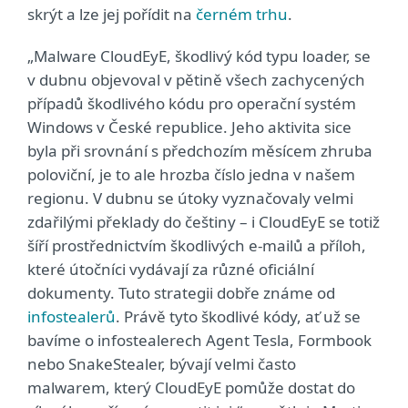
skrýt a lze jej pořídit na
černém trhu
.
„Malware CloudEyE, škodlivý kód typu loader, se
v dubnu objevoval v pětině všech zachycených
případů škodlivého kódu pro operační systém
Windows v České republice. Jeho aktivita sice
byla při srovnání s předchozím měsícem zhruba
poloviční, je to ale hrozba číslo jedna v našem
regionu. V dubnu se útoky vyznačovaly velmi
zdařilými překlady do češtiny – i CloudEyE se totiž
šíří prostřednictvím škodlivých e-mailů a příloh,
které útočníci vydávají za různé oficiální
dokumenty. Tuto strategii dobře známe od
infostealerů
. Právě tyto škodlivé kódy, ať už se
bavíme o infostealerech Agent Tesla, Formbook
nebo SnakeStealer, bývají velmi často
malwarem, který CloudEyE pomůže dostat do