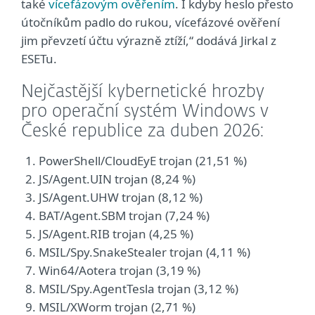
také
vícefázovým ověřením
. I kdyby heslo přesto
útočníkům padlo do rukou, vícefázové ověření
jim převzetí účtu výrazně ztíží,“ dodává Jirkal z
ESETu.
Nejčastější kybernetické hrozby
pro operační systém Windows v
České republice za duben 2026:
PowerShell/CloudEyE trojan (21,51 %)
JS/Agent.UIN trojan (8,24 %)
JS/Agent.UHW trojan (8,12 %)
BAT/Agent.SBM trojan (7,24 %)
JS/Agent.RIB trojan (4,25 %)
MSIL/Spy.SnakeStealer trojan (4,11 %)
Win64/Aotera trojan (3,19 %)
MSIL/Spy.AgentTesla trojan (3,12 %)
MSIL/XWorm trojan (2,71 %)