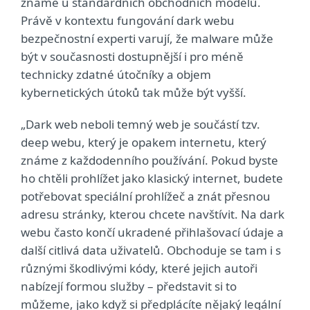
známe u standardních obchodních modelů.
Právě v kontextu fungování dark webu
bezpečnostní experti varují, že malware může
být v současnosti dostupnější i pro méně
technicky zdatné útočníky a objem
kybernetických útoků tak může být vyšší.
„Dark web neboli temný web je součástí tzv.
deep webu, který je opakem internetu, který
známe z každodenního používání. Pokud byste
ho chtěli prohlížet jako klasický internet, budete
potřebovat speciální prohlížeč a znát přesnou
adresu stránky, kterou chcete navštívit. Na dark
webu často končí ukradené přihlašovací údaje a
další citlivá data uživatelů. Obchoduje se tam i s
různými škodlivými kódy, které jejich autoři
nabízejí formou služby – představit si to
můžeme, jako když si předplácíte nějaký legální