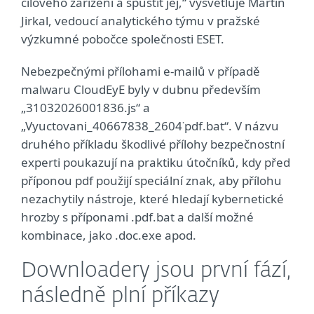
cílového zařízení a spustit jej,“ vysvětluje Martin
Jirkal, vedoucí analytického týmu v pražské
výzkumné pobočce společnosti ESET.
Nebezpečnými přílohami e-mailů v případě
malwaru CloudEyE byly v dubnu především
„31032026001836.js“ a
„Vyuctovani_40667838_2604˙pdf.bat“. V názvu
druhého příkladu škodlivé přílohy bezpečnostní
experti poukazují na praktiku útočníků, kdy před
příponou pdf použijí speciální znak, aby přílohu
nezachytily nástroje, které hledají kybernetické
hrozby s příponami .pdf.bat a další možné
kombinace, jako .doc.exe apod.
Downloadery jsou první fází,
následně plní příkazy