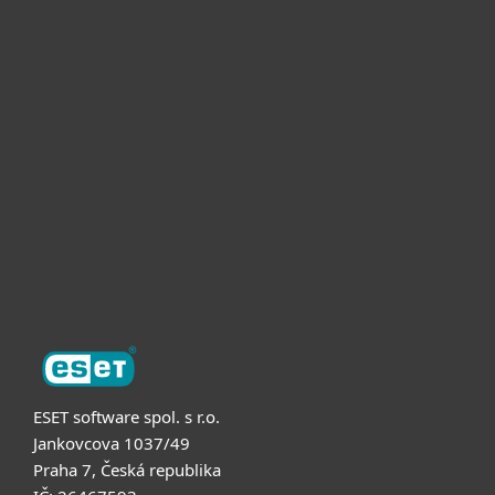
Pro domácnosti
Pro firmy
Partneři
Podpora
O nás
ESET software spol. s r.o.
Jankovcova 1037/49
Praha 7, Česká republika