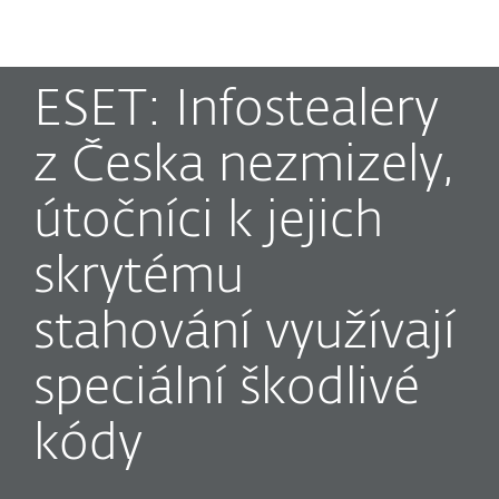
MENU
ESET: Infostealery
z Česka nezmizely,
útočníci k jejich
skrytému
stahování využívají
speciální škodlivé
kódy