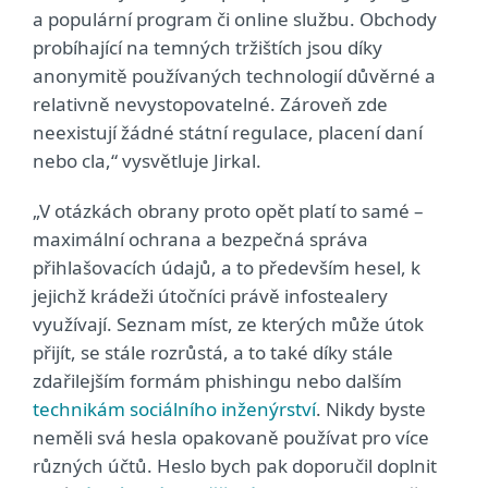
a populární program či online službu. Obchody
probíhající na temných tržištích jsou díky
anonymitě používaných technologií důvěrné a
relativně nevystopovatelné. Zároveň zde
neexistují žádné státní regulace, placení daní
nebo cla,“ vysvětluje Jirkal.
„V otázkách obrany proto opět platí to samé –
maximální ochrana a bezpečná správa
přihlašovacích údajů, a to především hesel, k
jejichž krádeži útočníci právě infostealery
využívají. Seznam míst, ze kterých může útok
přijít, se stále rozrůstá, a to také díky stále
zdařilejším formám phishingu nebo dalším
technikám sociálního inženýrství
. Nikdy byste
neměli svá hesla opakovaně používat pro více
různých účtů. Heslo bych pak doporučil doplnit