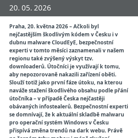
20. 05. 2026
Praha, 20. května 2026 – Ačkoli byl
nejčastějším škodlivým kódem v Česku i v
dubnu malware CloudEyE, bezpečnostní
experti v tomto měsíci zaznamenali v našem
regionu také zvýšený výskyt tzv.
downloaderů. Útočníci je využívají k tomu,
aby nepozorovaně nakazili zařízení oběti.
Slouží totiž jako první fáze útoku, na kterou
naváže stažení škodlivého obsahu podle přání
útočníka – v případě Česka nejčastěji
obávaných infostealerů. Bezpečnostní experti
se domnívají, že k aktuální skladbě malwaru
pro operační systém Windows v Česku
přispívá změna trendů na dark webu. Právě