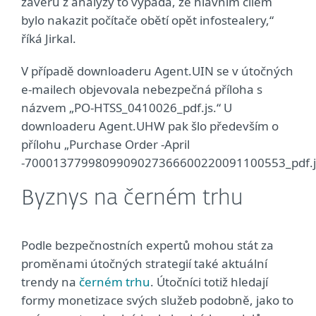
závěrů z analýzy to vypadá, že hlavním cílem
bylo nakazit počítače obětí opět infostealery,“
říká Jirkal.
V případě downloaderu Agent.UIN se v útočných
e-mailech objevovala nebezpečná příloha s
názvem „PO-HTSS_0410026_pdf.js.“ U
downloaderu Agent.UHW pak šlo především o
přílohu „Purchase Order -April
-7000137799809909027366600220091100553_pdf.j
Byznys na černém trhu
Podle bezpečnostních expertů mohou stát za
proměnami útočných strategií také aktuální
trendy na
černém trhu
. Útočníci totiž hledají
formy monetizace svých služeb podobně, jako to