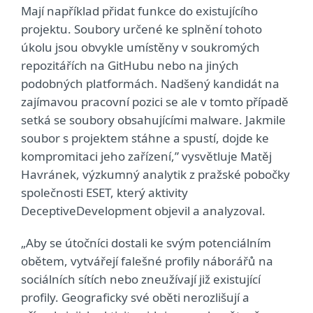
Mají například přidat funkce do existujícího
projektu. Soubory určené ke splnění tohoto
úkolu jsou obvykle umístěny v soukromých
repozitářích na GitHubu nebo na jiných
podobných platformách. Nadšený kandidát na
zajímavou pracovní pozici se ale v tomto případě
setká se soubory obsahujícími malware. Jakmile
soubor s projektem stáhne a spustí, dojde ke
kompromitaci jeho zařízení,” vysvětluje Matěj
Havránek, výzkumný analytik z pražské pobočky
společnosti ESET, který aktivity
DeceptiveDevelopment objevil a analyzoval.
„Aby se útočníci dostali ke svým potenciálním
obětem, vytvářejí falešné profily náborářů na
sociálních sítích nebo zneužívají již existující
profily. Geograficky své oběti nerozlišují a