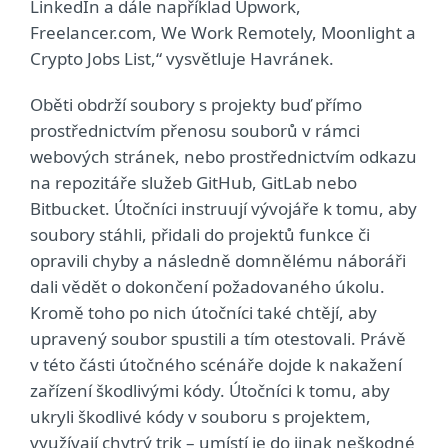
LinkedIn a dále například Upwork,
Freelancer.com, We Work Remotely, Moonlight a
Crypto Jobs List,“ vysvětluje Havránek.
Oběti obdrží soubory s projekty buď přímo
prostřednictvím přenosu souborů v rámci
webových stránek, nebo prostřednictvím odkazu
na repozitáře služeb GitHub, GitLab nebo
Bitbucket. Útočníci instruují vývojáře k tomu, aby
soubory stáhli, přidali do projektů funkce či
opravili chyby a následně domnělému náboráři
dali vědět o dokončení požadovaného úkolu.
Kromě toho po nich útočníci také chtějí, aby
upravený soubor spustili a tím otestovali. Právě
v této části útočného scénáře dojde k nakažení
zařízení škodlivými kódy. Útočníci k tomu, aby
ukryli škodlivé kódy v souboru s projektem,
využívají chytrý trik – umístí je do jinak neškodné