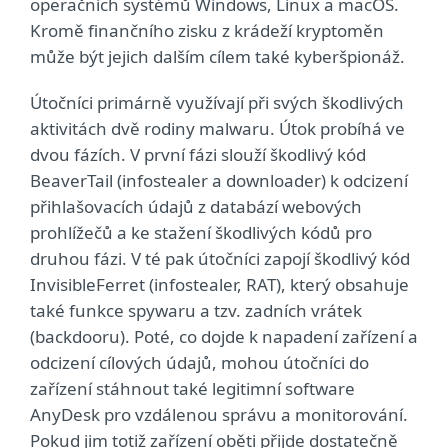
operačních systémů Windows, Linux a macOS.
Kromě finančního zisku z krádeží kryptoměn
může být jejich dalším cílem také kyberšpionáž.
Útočníci primárně využívají při svých škodlivých
aktivitách dvě rodiny malwaru. Útok probíhá ve
dvou fázích. V první fázi slouží škodlivý kód
BeaverTail (infostealer a downloader) k odcizení
přihlašovacích údajů z databází webových
prohlížečů a ke stažení škodlivých kódů pro
druhou fázi. V té pak útočníci zapojí škodlivý kód
InvisibleFerret (infostealer, RAT), který obsahuje
také funkce spywaru a tzv. zadních vrátek
(backdooru). Poté, co dojde k napadení zařízení a
odcizení cílových údajů, mohou útočníci do
zařízení stáhnout také legitimní software
AnyDesk pro vzdálenou správu a monitorování.
Pokud jim totiž zařízení oběti přijde dostatečně