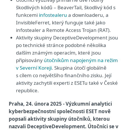
škodlivých kódů – BeaverTail, škodlivý kód s
funkcemi
infostealeru
a downloaderu, a
InvisibleFerret, který funguje také jako
infostealer a Remote Access Trojan (RAT).
Aktivity skupiny DeceptiveDevelopment jsou
po technické stránce podobné několika
dalším známým operacím, které jsou
připisovány
útočníkům napojeným na režim
v Severní Koreji
. Skupina útočí globálně
s cílem co největšího finančního zisku. Její
aktivity zachytili experti z ESETu také v České
republice.
Praha, 24. února 2025 - Výzkumní analytici
kyberbezpečnostní společnosti ESET nově
popsali aktivity skupiny útočníků, kterou
nazvali DeceptiveDevelopment. Útočníci se v