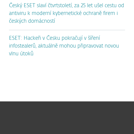
Český ESET slaví čtvrtstoletí, za 25 let ušel cestu od
antiviru k moderní kybernetické ochraně firem i
českých domácností
ESET: Hackeři v Česku pokračují v šíření
infostealerů, aktuálně mohou připravovat novou
vlnu útoků
Pro domácnosti