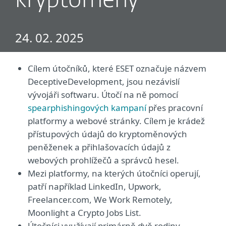
kryptoměny
24. 02. 2025
Cílem útočníků, které ESET označuje názvem
DeceptiveDevelopment, jsou nezávislí
vývojáři softwaru. Útočí na ně pomocí
spearphishingových kampaní
přes pracovní
platformy a webové stránky. Cílem je krádež
přístupových údajů do kryptoměnových
peněženek a přihlašovacích údajů z
webových prohlížečů a správců hesel.
Mezi platformy, na kterých útočníci operují,
patří například LinkedIn, Upwork,
Freelancer.com, We Work Remotely,
Moonlight a Crypto Jobs List.
Útočníci využívají primárně dvě rodiny