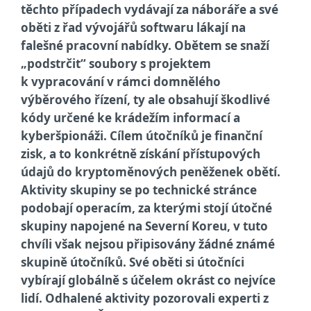
těchto případech vydávají za náboráře a své
oběti z řad vývojářů softwaru lákají na
falešné pracovní nabídky. Obětem se snaží
„podstrčit“ soubory s projektem
k vypracování v rámci domnělého
výběrového řízení, ty ale obsahují škodlivé
kódy určené ke krádežím informací a
kyberšpionáži. Cílem útočníků je finanční
zisk, a to konkrétně získání přístupových
údajů do kryptoměnových peněženek obětí.
Aktivity skupiny se po technické stránce
podobají operacím, za kterými stojí útočné
skupiny napojené na Severní Koreu, v tuto
chvíli však nejsou připisovány žádné známé
skupině útočníků. Své oběti si útočníci
vybírají globálně s účelem okrást co nejvíce
lidí. Odhalené aktivity pozorovali experti z