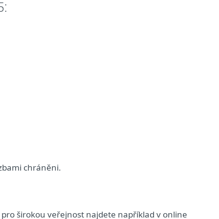
5:
ozbami chráněni.
pro širokou veřejnost najdete například v online