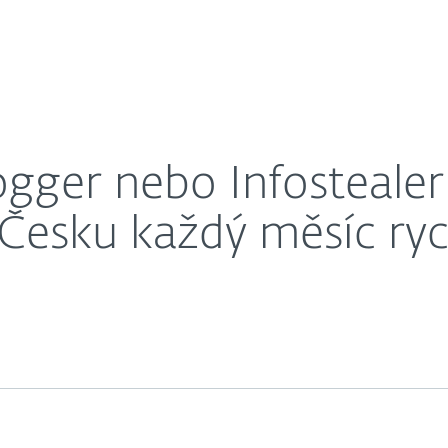
O nás
? Kyberhrozby se v Česku každý měsíc rychle střídaj
éra
Kontakty
ogger nebo Infosteale
Česku každý měsíc rych