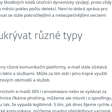
py škodlivých kódů útočníci dynamicky vyvíjejí, proto vždy
ěsíci pokles počtu detekcí. Není to dobrá zpráva pro
ávat se stále pokročilejšími a nebezpečnějšími verzemi
ukrývat různé typy
ívány různé komunikační platformy, e-mail stále zůstává
idmi a službami. Může za tím stát i jeho hojné využití
etových obchodů a služeb.
ictvím e-mailů šířit i ransomware nebo se vydávat za
hnice říkáme phishing, můžeme ale mluvit i o spoofingu
u tak, že vypadá legitimně. S tím, jak dnes žijeme rychle 
nické komunikace, můžeme snadno přehlédnout varovné