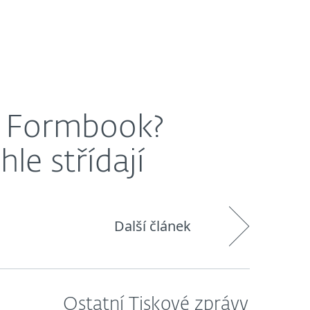
O nás
Blog
Košík
Česká republika
í
r Formbook?
le střídají
Další článek
Ostatní Tiskové zprávy