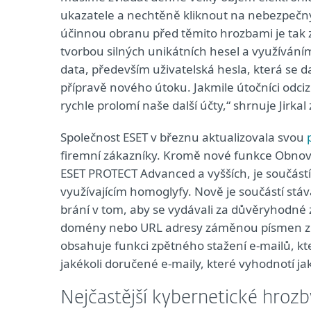
ukazatele a nechtěně kliknout na nebezpečný 
účinnou obranu před těmito hrozbami je tak z
tvorbou silných unikátních hesel a využívání
data, především uživatelská hesla, která se 
přípravě nového útoku. Jakmile útočníci odciz
rychle prolomí naše další účty,“ shrnuje Jirkal 
Společnost ESET v březnu aktualizovala svou
firemní zákazníky. Kromě nové funkce Obnov
ESET PROTECT Advanced a vyšších, je součástí
využívajícím homoglyfy. Nově je součástí stáv
brání v tom, aby se vydávali za důvěryhodné 
domény nebo URL adresy záměnou písmen z jin
obsahuje funkci zpětného stažení e‑mailů, kt
jakékoli doručené e-maily, které vyhodnotí ja
Nejčastější kybernetické hroz