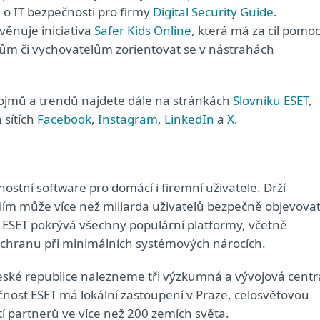
o IT bezpečnosti pro firmy
Digital Security Guide
.
věnuje iniciativa
Safer Kids Online
, která má za cíl pomoc
elům či vychovatelům zorientovat se v nástrahách
ojmů a trendů najdete dále na stránkách
Slovníku ESET
,
 sítích
Facebook
,
Instagram
,
LinkedIn
a
X
.
nostní software pro domácí i firemní uživatele. Drží
giím může více než miliarda uživatelů bezpečně objevova
od ESET pokrývá všechny populární platformy, včetně
 ochranu při minimálních systémových nárocích.
České republice nalezneme tři výzkumná a vývojová centr
ečnost ESET má lokální zastoupení v Praze, celosvětovou
tí partnerů ve více než 200 zemích světa.