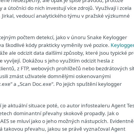
k méně nebezpečný, ale opak je spíše pravdou, protože
a útočníci do nich investují více zdrojů. Využívají i zcela
 Jirkal, vedoucí analytického týmu v pražské výzkumné
stejným počtem detekcí, jako v únoru Snake Keylogger
dva škodlivé kódy prakticky vyměnily své pozice.
Keylogge
že ale odcizit data dalšími způsoby, které jsou typické p
e vyvíjejí. Dokážou s jeho využitím odcizit hesla z
entů, z FTP, webových prohlížečů nebo bezdrátových sít
pokusili zmást uživatele domnělými oskenovanými
exe“ a „Scan Doc.exe“. Po jejich spuštění keylogger
í je aktuální situace poté, co autor infostealeru Agent Te
a letech dominantní převahy skokově propadly. Jak o
AES se mluví jako o jeho možných nástupcích. Evidentně
má takovou převahu, jakou se právě vyznačoval Agent