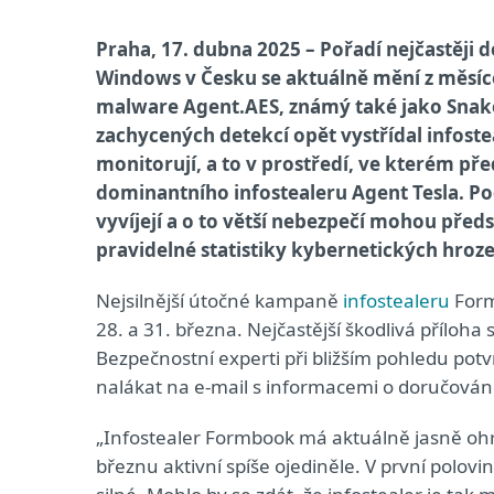
Praha, 17. dubna 2025 – Pořadí nejčastěji
Windows v Česku se aktuálně mění z měsíce
malware Agent.AES, známý také jako Snake
zachycených detekcí opět vystřídal infoste
monitorují, a to v prostředí, ve kterém p
dominantního infostealeru Agent Tesla. Po
vyvíjejí a o to větší nebezpečí mohou předs
pravidelné statistiky kybernetických hroze
Nejsilnější útočné kampaně
infostealeru
Form
28. a 31. března. Nejčastější škodlivá příloh
Bezpečnostní experti při bližším pohledu potvrd
nalákat na e-mail s informacemi o doručování
„Infostealer Formbook má aktuálně jasně oh
březnu aktivní spíše ojediněle. V první polo