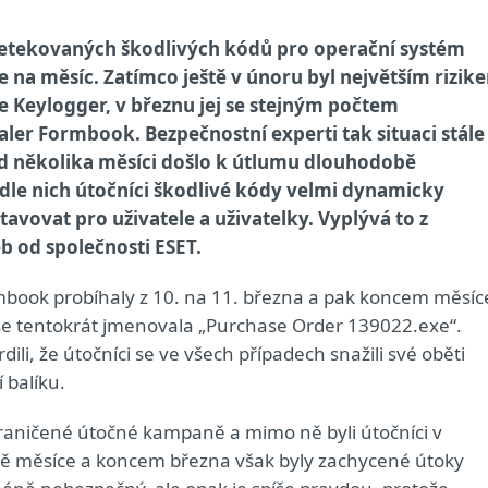
 detekovaných škodlivých kódů pro operační systém
 na měsíc. Zatímco ještě v únoru byl největším rizik
 Keylogger, v březnu jej se stejným počtem
aler Formbook. Bezpečnostní experti tak situaci stále
řed několika měsíci došlo k útlumu dlouhodobě
dle nich útočníci škodlivé kódy velmi dynamicky
tavovat pro uživatele a uživatelky. Vyplývá to z
b od společnosti ESET.
book probíhaly z 10. na 11. března a pak koncem měsíc
a se tentokrát jmenovala „Purchase Order 139022.exe“.
ili, že útočníci se ve všech případech snažili své oběti
 balíku.
raničené útočné kampaně a mimo ně byli útočníci v
vině měsíce a koncem března však byly zachycené útoky