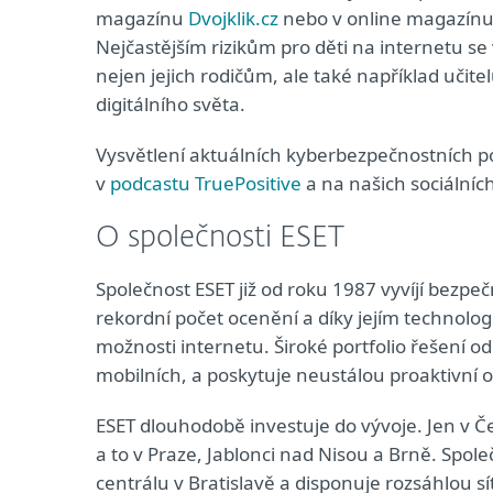
magazínu
Dvojklik.cz
nebo v online magazínu 
Nejčastějším rizikům pro děti na internetu se 
nejen jejich rodičům, ale také například učit
digitálního světa.
Vysvětlení aktuálních kyberbezpečnostních p
v
podcastu TruePositive
a na našich sociálních
O společnosti ESET
Společnost ESET již od roku 1987 vyvíjí bezpeč
rekordní počet ocenění a díky jejím technolo
možnosti internetu. Široké portfolio řešení 
mobilních, a poskytuje neustálou proaktivní
ESET dlouhodobě investuje do vývoje. Jen v 
a to v Praze, Jablonci nad Nisou a Brně. Spol
centrálu v Bratislavě a disponuje rozsáhlou sí