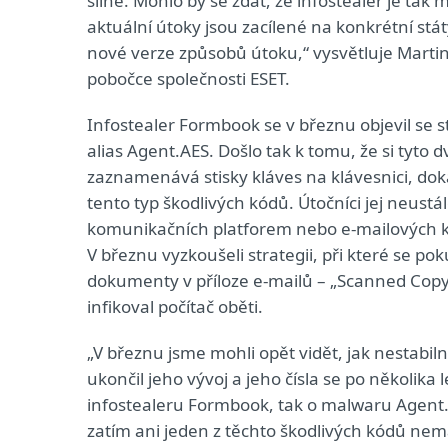
silné. Mohlo by se zdát, že infostealer je ta
aktuální útoky jsou zacílené na konkrétní státy 
nové verze způsobů útoku,“ vysvětluje Martin
pobočce společnosti ESET.
Infostealer Formbook se v březnu objevil se 
alias Agent.AES. Došlo tak k tomu, že si tyto 
zaznamenává stisky kláves na klávesnici, doká
tento typ škodlivých kódů. Útočníci jej neustál
komunikačních platforem nebo e-mailových kli
V březnu vyzkoušeli strategii, při které se 
dokumenty v příloze e-mailů – „Scanned Copy.
infikoval počítač oběti.
„V březnu jsme mohli opět vidět, jak nestabiln
ukončil jeho vývoj a jeho čísla se po několik
infostealeru Formbook, tak o malwaru Agent.
zatím ani jeden z těchto škodlivých kódů ne