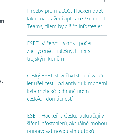
Hrozby pro macOS: Hackeři opět
lákali na stažení aplikace Microsoft
em
Teams, cílem bylo šířit infostealer
ESET: V červnu vzrostl počet
zachycených falešných her s
trojským koněm
Český ESET slaví čtvrtstoletí, za 25
e,
let ušel cestu od antiviru k moderní
kybernetické ochraně firem i
českých domácností
ESET: Hackeři v Česku pokračují v
šíření infostealerů, aktuálně mohou
připravovat novou vlnu útoků