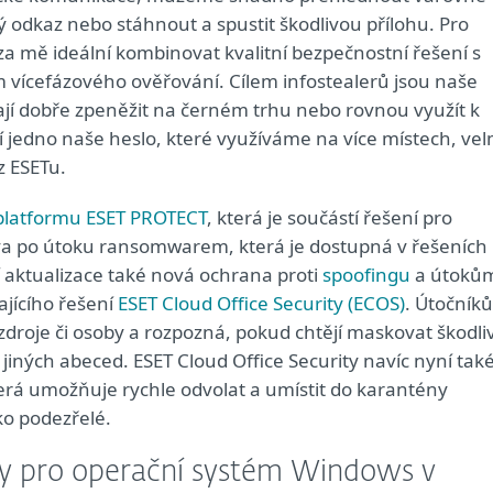
odkaz nebo stáhnout a spustit škodlivou přílohu. Pro
a mě ideální kombinovat kvalitní bezpečnostní řešení s
m vícefázového ověřování. Cílem infostealerů jsou naše
dají dobře zpeněžit na černém trhu nebo rovnou využít k
í jedno naše heslo, které využíváme na více místech, vel
z ESETu.
platformu ESET PROTECT
, která je součástí řešení pro
a po útoku ransomwarem, která je dostupná v řešeních
 aktualizace také nová ochrana proti
spoofingu
a útoků
ajícího řešení
ESET Cloud Office Security (ECOS)
. Útočník
zdroje či osoby a rozpozná, pokud chtějí maskovat škodli
ých abeced. ESET Cloud Office Security navíc nyní tak
erá umožňuje rychle odvolat a umístit do karantény
ko podezřelé.
by pro operační systém Windows v