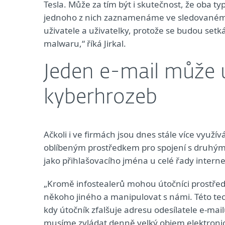
Tesla. Může za tím být i skutečnost, že oba ty
jednoho z nich zaznamenáme ve sledovaném m
uživatele a uživatelky, protože se budou setk
malwaru,“ říká Jirkal.
Jeden e-mail může 
kyberhrozeb
Ačkoli i ve firmách jsou dnes stále více využ
oblíbeným prostředkem pro spojení s druhými l
jako přihlašovacího jména u celé řady intern
„Kromě infostealerů mohou útočníci prostředn
někoho jiného a manipulovat s námi. Této tec
kdy útočník zfalšuje adresu odesílatele e-mail
musíme zvládat denně velký objem elektro