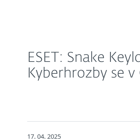
Domácnosti
Firmy
ESET: Snake Keylogger nebo Infostealer Formbook
O nás
Novinky
Kari
ESET: Snake Keyl
Kyberhrozby se v 
17. 04. 2025