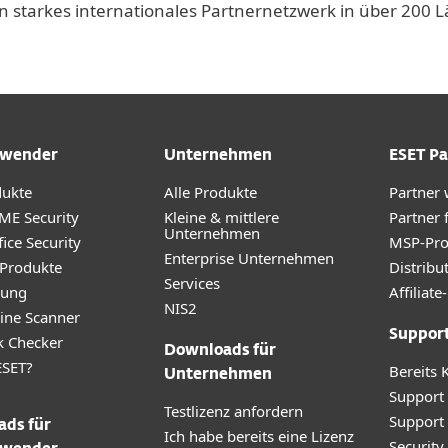
n starkes internationales Partnernetzwerk in über 200
wender
Unternehmen
ESET Pa
dukte
Alle Produkte
Partner
ME Security
Kleine & mittlere
Partner 
Unternehmen
ice Security
MSP-Pr
Enterprise Unternehmen
 Produkte
Distribu
Services
rung
Affilia
NIS2
ine Scanner
Suppor
k Checker
Downloads für
SET?
Bereits 
Unternehmen
Support
Testlizenz anfordern
Support
ds für
Ich habe bereits eine Lizenz
Securit