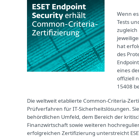
Wenn es 
Tests un
zugleich
jeweilig
hat erfo
des Prote
Endpoint
eines de
offiziel
15408 be
Die weltweit etablierte Common‑Criteria‑Zertif
Prüfverfahren für IT‑Sicherheitslösungen. Si
behördlichen Umfeld, dem Bereich der kriti
Finanzwirtschaft sowie weiteren hochregulie
erfolgreichen Zertifizierung unterstreicht E