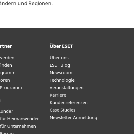
 Ländern und Regionen.
rtner
Über ESET
 werden
Über uns
finden
ESET Blog
ogramm
Newsroom
toren
Technologie
te-Programm
Veranstaltungen
Karriere
t
Kundenreferenzen
Case Studies
Kunde?
Newsletter Anmeldung
 für Heimanwender
 für Unternehmen
y Forum