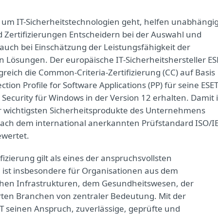
um IT-Sicherheitstechnologien geht, helfen unabhängi
d Zertifizierungen Entscheidern bei der Auswahl und
 auch bei Einschätzung der Leistungsfähigkeit der
en Lösungen. Der europäische IT‑Sicherheitshersteller ES
lgreich die Common‑Criteria‑Zertifizierung (CC) auf Basis
ction Profile for Software Applications (PP) für seine ESE
 Security für Windows in der Version 12 erhalten. Damit i
r wichtigsten Sicherheitsprodukte des Unternehmens
l nach dem international anerkannten Prüfstandard ISO/I
wertet.
izierung gilt als eines der anspruchsvollsten
e ist insbesondere für Organisationen aus dem
schen Infrastrukturen, dem Gesundheitswesen, der
rten Branchen von zentraler Bedeutung. Mit der
SET seinen Anspruch, zuverlässige, geprüfte und