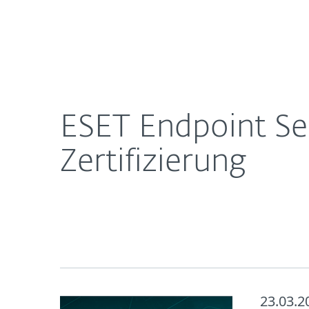
Für
ESET Endpoint Security erhält Common Criteria Ze
Heimanwender
Unt
Newsroom
Karriere
ESET Endpoint Se
Zertifizierung
23.03.2