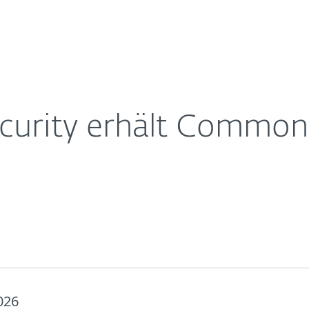
Für
Für ESET
rtifizierung
Über ESET
ernehmen
Partner
Kontakt
curity erhält Common 
026