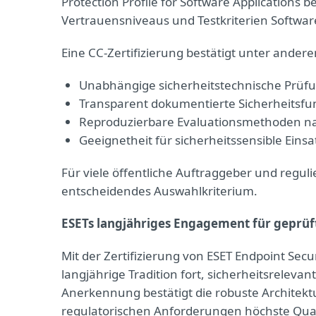
Protection Profile for Software Applications b
Vertrauensniveaus und Testkriterien Software
Eine CC‑Zertifizierung bestätigt unter ander
Unabhängige sicherheitstechnische Prüfun
Transparent dokumentierte Sicherheitsfu
Reproduzierbare Evaluationsmethoden na
Geeignetheit für sicherheitssensible Einsa
Für viele öffentliche Auftraggeber und regulie
entscheidendes Auswahlkriterium.
ESETs langjähriges Engagement für geprüft
Mit der Zertifizierung von ESET Endpoint Sec
langjährige Tradition fort, sicherheitsreleva
Anerkennung bestätigt die robuste Architekt
regulatorischen Anforderungen höchste Quali