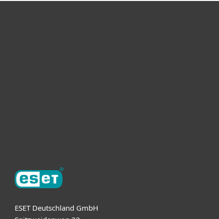
Heimanwender
Unternehmen
ESET Partner
Support
Über ESET
ESET Deutschland GmbH