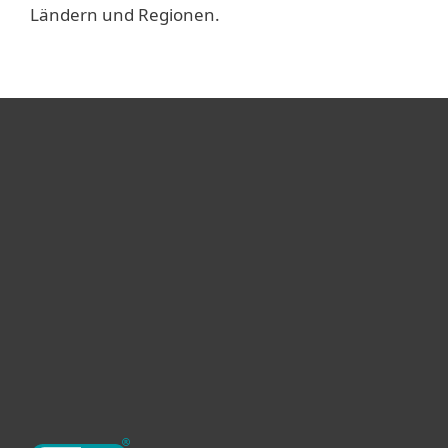
Ländern und Regionen.
Heimanwender
Unternehmen
ESET Partner
Support
Über ESET