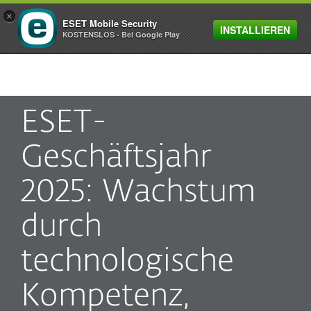
×
ESET Mobile Security
INSTALLIEREN
MENU
KOSTENSLOS - Bei Google Play
ESET-
Geschäftsjahr
2025: Wachstum
durch
technologische
Kompetenz,