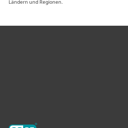
Ländern und Regionen.
Heimanwender
Unternehmen
ESET Partner
Support
Über ESET