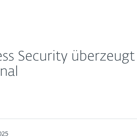
Für
Für ESET
on connect professional
Über ESET
ernehmen
Partner
Kontakt
ss Security überzeugt
nal
025