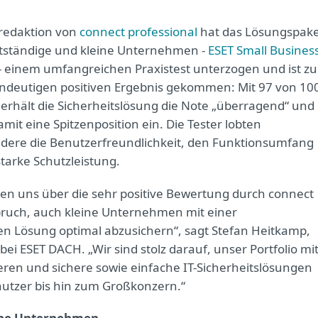
redaktion von
connect professional
hat das Lösungspak
stständige und kleine Unternehmen -
ESET Small Busines
- einem umfangreichen Praxistest unterzogen und ist zu
ndeutigen positiven Ergebnis gekommen: Mit 97 von 10
erhält die Sicherheitslösung die Note „überragend“ und
mit eine Spitzenposition ein. Die Tester lobten
dere die Benutzerfreundlichkeit, den Funktionsumfang
starke Schutzleistung.
uen uns über die sehr positive Bewertung durch connect
spruch, auch kleine Unternehmen mit einer
en Lösung optimal abzusichern“, sagt Stefan Heitkamp,
 bei ESET DACH. „Wir sind stolz darauf, unser Portfolio mi
eren und sichere sowie einfache IT-Sicherheitslösungen
nutzer bis hin zum Großkonzern.“