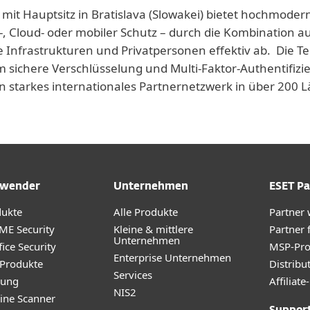
 mit Hauptsitz in Bratislava (Slowakei) bietet hochmoder
-, Cloud- oder mobiler Schutz – durch die Kombination a
e Infrastrukturen und Privatpersonen effektiv ab. Die T
 sichere Verschlüsselung und Multi-Faktor-Authentifizie
n starkes internationales Partnernetzwerk in über 200
wender
Unternehmen
ESET Pa
dukte
Alle Produkte
Partner
ME Security
Kleine & mittlere
Partner 
Unternehmen
ice Security
MSP-Pr
Enterprise Unternehmen
 Produkte
Distribu
Services
rung
Affilia
NIS2
ine Scanner