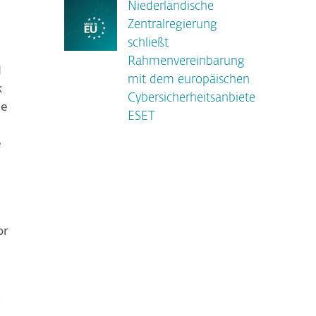
Niederländische
Zentralregierung
schließt
Rahmenvereinbarung
N
mit dem europäischen
k
Cybersicherheitsanbieter
le
ESET
e
or
d