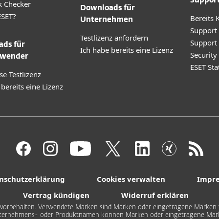
Suppor
k Checker
Downloads für
SET?
Bereits 
Unternehmen
Support
Testlizenz anfordern
Support
ds für
Ich habe bereits eine Lizenz
Securit
wender
ESET Sta
se Testlizenz
 bereits eine Lizenz
nschutzerklärung
Cookies verwalten
Impr
Vertrag kündigen
Widerruf erklären
hte vorbehalten. Verwendete Marken sind Marken oder eingetragene Marken v
ternehmens- oder Produktnamen können Marken oder eingetragene Marke