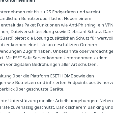
eine Unternehmen
 Unternehmen mit bis zu 25 Endgeräten und vereint
rständlichen Benutzeroberfläche. Neben einem
thält das Paket Funktionen wie Anti-Phishing, ein VP
en, Dateiverschlüsselung sowie Diebstahl-Schutz. Dan
Guard) bietet die Lösung zusätzlichen Schutz für wertvol
zer können eine Liste an geschützten Ordnern
nwendungen Zugriff haben. Unbekannte oder verdächtig
t. Mit ESET Safe Server können Unternehmen zudem
m vor digitalen Bedrohungen aller Art schützen.
waltung über die Plattform ESET HOME sowie den
en wie Botnetzen und infizierten Endpoints positiv herv
berblick über geschützte Geräte.
chte Unterstützung mobiler Arbeitsumgebungen: Neben
räte zuverlässig geschützt. Dank sicherem Banking un