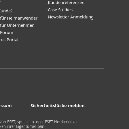
t
Kundenreferenzen
Case Studies
Kunde?
Newsletter Anmeldung
 für Heimanwender
 für Unternehmen
y Forum
tus Portal
essum
Sicherheitslücke melden
on ESET, spol. s r.o. oder ESET Nordamerika.
n ihrer Eigentümer sein.