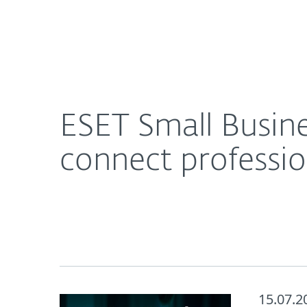
Für
ESET Small Business Security überzeugt im Test v
Heimanwender
Unt
Newsroom
Karriere
ESET Small Busine
connect professio
15.07.2