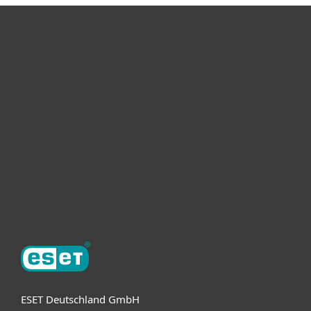
Heimanwender
Unternehmen
ESET Partner
Support
Über ESET
ESET Deutschland GmbH