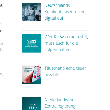
nt
Deutschlands
Krankenhäuser rüsten
digital auf
r
ng
Wer KI-Systeme testet,
ei
muss auch für die
l-
Folgen haften
Täuschend echt, teuer
t,
bezahlt
Niederländische
Zentralregierung