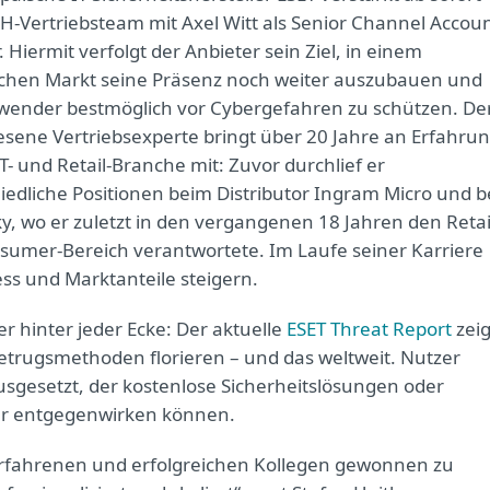
H-Vertriebsteam mit Axel Witt als Senior Channel Accou
Hiermit verfolgt der Anbieter sein Ziel, in einem
hen Markt seine Präsenz noch weiter auszubauen und
wender bestmöglich vor Cybergefahren zu schützen. De
sene Vertriebsexperte bringt über 20 Jahre an Erfahru
T- und Retail-Branche mit: Zuvor durchlief er
iedliche Positionen beim Distributor Ingram Micro und b
y, wo er zuletzt in den vergangenen 18 Jahren den Retai
sumer-Bereich verantwortete. Im Laufe seiner Karriere
ss und Marktanteile steigern.
 hinter jeder Ecke: Der aktuelle
ESET Threat Report
zeig
Betrugsmethoden florieren – und das weltweit. Nutzer
usgesetzt, der kostenlose Sicherheitslösungen oder
r entgegenwirken können.
o erfahrenen und erfolgreichen Kollegen gewonnen zu