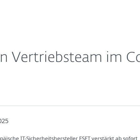
Für
Für ESET
Bereich
Über ESET
ernehmen
Partner
Kontakt
ein Vertriebsteam im 
025
äische IT-Sicherheitshersteller ESET verstärkt ab sofort