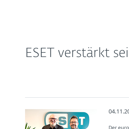
Für
ESET verstärkt sein Vertriebsteam im Consumer-
Heimanwender
Unt
Newsroom
Karriere
ESET verstärkt s
04.11.2
Der europ