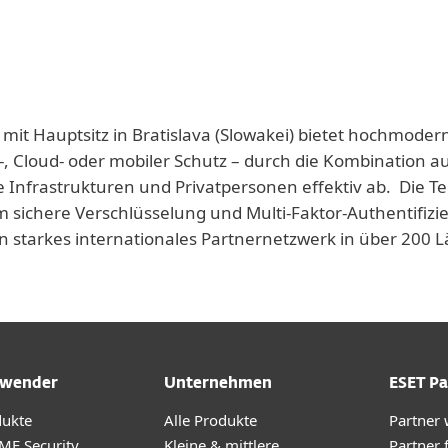
 mit Hauptsitz in Bratislava (Slowakei) bietet hochmoder
-, Cloud- oder mobiler Schutz – durch die Kombination a
e Infrastrukturen und Privatpersonen effektiv ab. Die T
 sichere Verschlüsselung und Multi-Faktor-Authentifizie
n starkes internationales Partnernetzwerk in über 200
wender
Unternehmen
ESET Pa
dukte
Alle Produkte
Partner
ME Security
Kleine & mittlere
Partner 