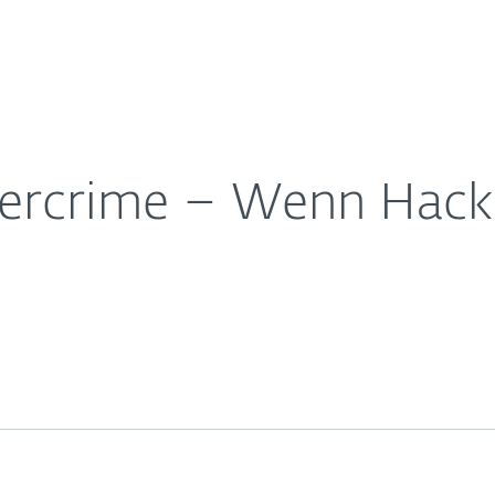
Für
Für ESET
lvenz auslösen
Über ESET
ernehmen
Partner
Kontakt
bercrime – Wenn Hacke