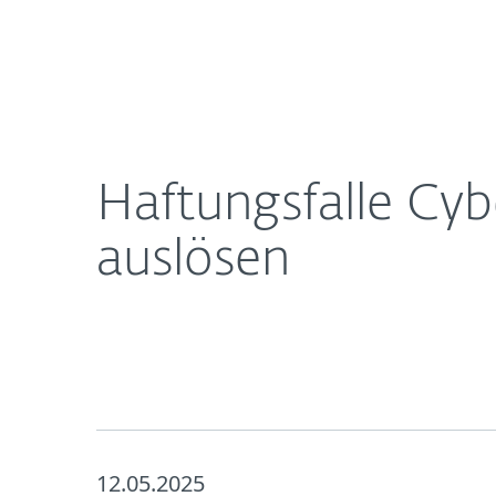
Für
Haftungsfalle Cybercrime – Wenn Hacker die Inso
Heimanwender
Unt
Newsroom
Karriere
Haftungsfalle Cy
auslösen
12.05.2025