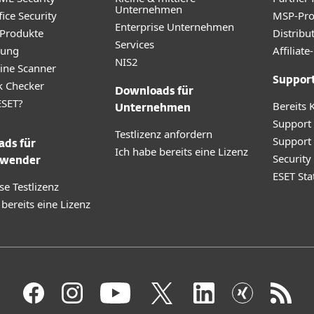
Unternehmen
ice Security
MSP-Pr
Enterprise Unternehmen
 Produkte
Distribu
Services
rung
Affilia
NIS2
ine Scanner
Suppor
k Checker
Downloads für
SET?
Bereits 
Unternehmen
Support
Testlizenz anfordern
Support
ds für
Ich habe bereits eine Lizenz
Securit
wender
ESET Sta
se Testlizenz
 bereits eine Lizenz