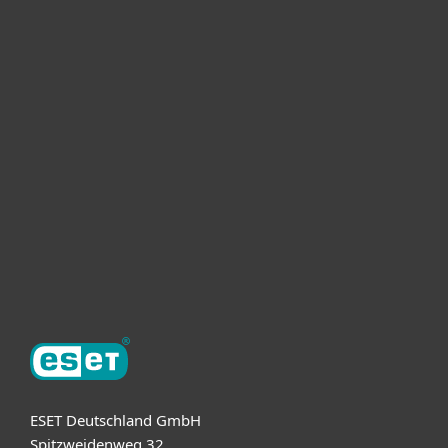
Heimanwender
Unternehmen
ESET Partner
Support
Über ESET
ESET Deutschland GmbH
Spitzweidenweg 32