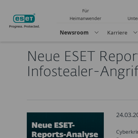
Für
DACH
Über ESET
Presse
Pressemitteil
Heimanwender
Unt
Newsroom
Karriere
Neue ESET Reports analysieren Ransomwar
Neue ESET Repor
Infostealer-Angrif
24.03.2
Cyberkrim