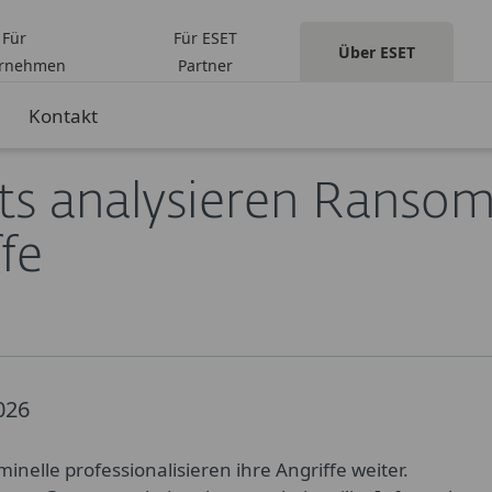
Für
Für ESET
Über ESET
ungen
ernehmen
Partner
Kontakt
e- und Infostealer-Angriffe
ts analysieren Ranso
fe
026
inelle professionalisieren ihre Angriffe weiter.