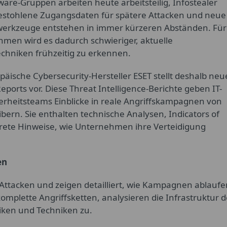
re-Gruppen arbeiten heute arbeitsteilig, Infostealer
gestohlene Zugangsdaten für spätere Attacken und neue
werkzeuge entstehen in immer kürzeren Abständen. Für
men wird es dadurch schwieriger, aktuelle
chniken frühzeitig zu erkennen.
päische Cybersecurity-Hersteller ESET stellt deshalb neu
eports vor. Diese Threat Intelligence-Berichte geben IT-
erheitsteams Einblicke in reale Angriffskampagnen von
rn. Sie enthalten technische Analysen, Indicators of
krete Hinweise, wie Unternehmen ihre Verteidigung
en
Attacken und zeigen detailliert, wie Kampagnen ablaufe
mplette Angriffsketten, analysieren die Infrastruktur d
iken und Techniken zu.