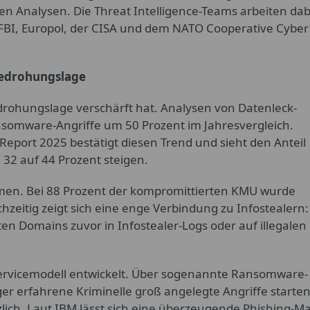
en Analysen. Die Threat Intelligence-Teams arbeiten dab
BI, Europol, der CISA und dem NATO Cooperative Cyber
Bedrohungslage
edrohungslage verschärft hat. Analysen von Datenleck-
ansomware-Angriffe um 50 Prozent im Jahresvergleich.
Report 2025 bestätigt diesen Trend und sieht den Anteil
32 auf 44 Prozent steigen.
men. Bei 88 Prozent der kompromittierten KMU wurde
zeitig zeigt sich eine enge Verbindung zu Infostealern:
n Domains zuvor in Infostealer-Logs oder auf illegalen
ervicemodell entwickelt. Über sogenannte Ransomware-
r erfahrene Kriminelle groß angelegte Angriffe starten
zlich. Laut IBM lässt sich eine überzeugende Phishing-Ma