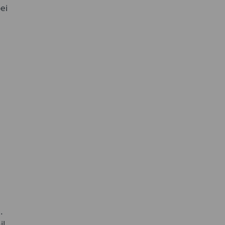
ei
.
il