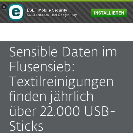
×
ESET Mobile Security
INSTALLIEREN
MENU
KOSTENSLOS - Bei Google Play
Sensible Daten im
Flusensieb:
Textilreinigungen
finden jährlich
über 22.000 USB-
Sticks