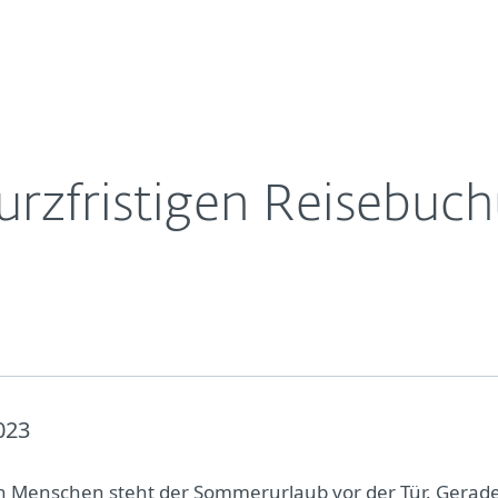
Für
Für ESET
Über ESET
ernehmen
Partner
Kontakt
kurzfristigen Reisebuc
023
en Menschen steht der Sommerurlaub vor der Tür. Gerad