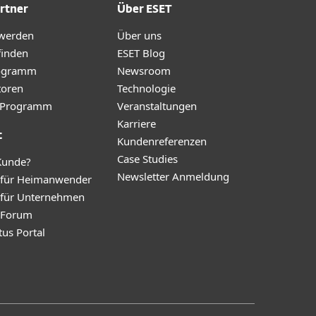
rtner
Über ESET
 werden
Über uns
finden
ESET Blog
ogramm
Newsroom
toren
Technologie
te-Programm
Veranstaltungen
Karriere
t
Kundenreferenzen
Case Studies
Kunde?
Newsletter Anmeldung
 für Heimanwender
 für Unternehmen
y Forum
tus Portal