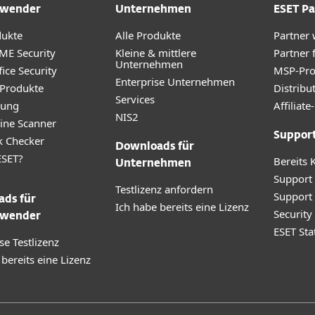
wender
Unternehmen
ESET Pa
dukte
Alle Produkte
Partner
ME Security
Kleine & mittlere
Partner 
Unternehmen
ice Security
MSP-Pr
Enterprise Unternehmen
 Produkte
Distribu
Services
rung
Affilia
NIS2
ine Scanner
Suppor
k Checker
Downloads für
SET?
Bereits 
Unternehmen
Support
Testlizenz anfordern
Support
ds für
Ich habe bereits eine Lizenz
Securit
wender
ESET Sta
se Testlizenz
 bereits eine Lizenz