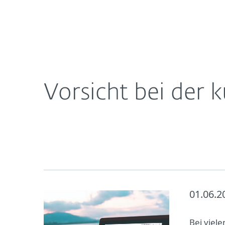
Für
Vorsicht bei der kurzfristigen Reisebuchung
Heimanwender
Unt
Newsroom
Karriere
Vorsicht bei der 
01.06.2
Bei viel