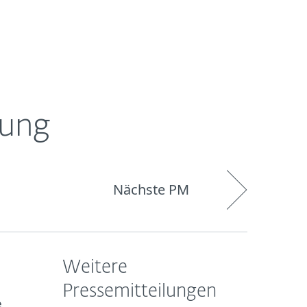
Über
Blog
Onlineshop
Germany
ESET
hung
Nächste PM
Weitere
Pressemitteilungen
e