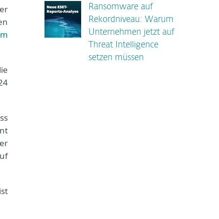
Ransomware auf
er
Rekordniveau: Warum
en
Unternehmen jetzt auf
rm
Threat Intelligence
setzen müssen
ie
24
ss
nt
er
uf
st