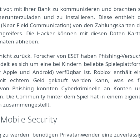
 vor, mit ihrer Bank zu kommunizieren und brachten s
runterzuladen und zu installieren. Diese enthielt d
 (Near Field Communication) von den Zahlungskarten d
ngreifers. Die Hacker können mit diesen Daten Kart
omaten abheben.
 nicht zurück. Forscher von ESET haben Phishing-Versuc
delt es sich um eine bei Kindern beliebte Spieleplattfor
 Apple und Android) verfügbar ist. Roblox enthält ei
mit echtem Geld gekauft werden kann, was es f
fe von Phishing konnten Cyberkriminelle an Konten u
gen. Die Community hinter dem Spiel hat in einem eigen
n zusammengestellt.
Mobile Security
g zu werden, benötigen Privatanwender eine zuverlässi