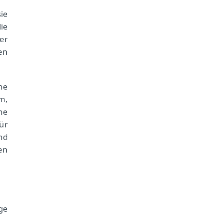
ie
ie
er
en
he
m,
ne
ür
nd
en
ge