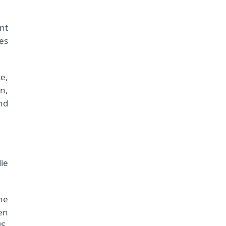
nt
es
e,
n,
nd
ie
he
en
S-