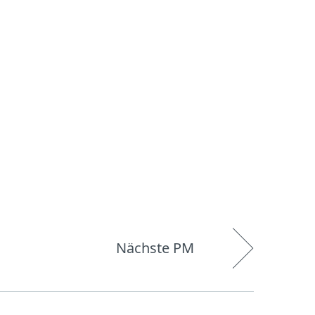
Über
Blog
Onlineshop
Germany
ESET
Nächste PM