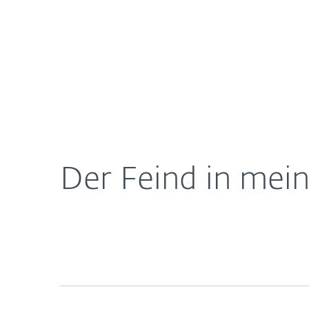
Für
DACH
Über ESET
Presse
Blog
Der 
Heimanwender
Unt
Newsroom
Karriere
Der Feind in me