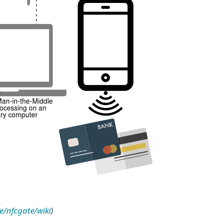
e/nfcgate/wiki
)