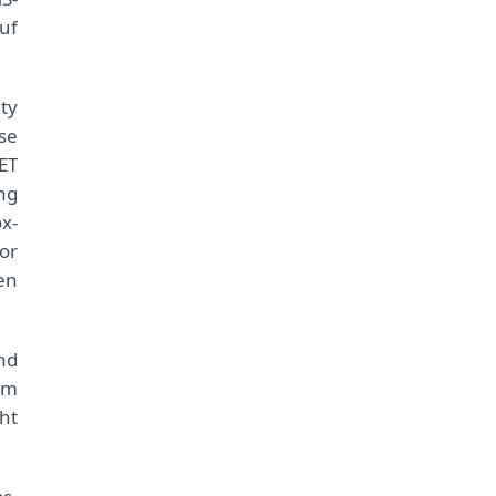
uf
ty
se
ET
ng
x-
or
en
nd
rm
ht