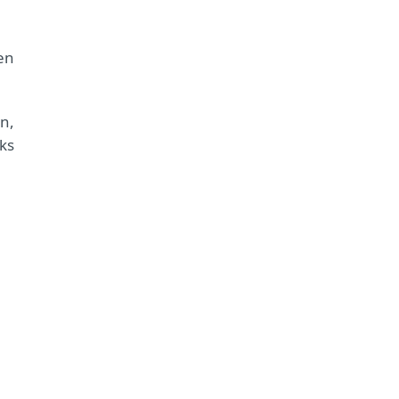
en
n,
ks