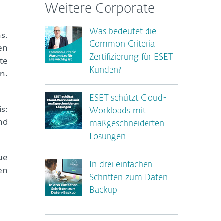
Weitere Corporate
Was bedeutet die
s.
Common Criteria
en
Zertifizierung für ESET
te
Kunden?
n.
ESET schützt Cloud-
s:
Workloads mit
nd
maßgeschneiderten
Lösungen
ue
In drei einfachen
en
Schritten zum Daten-
Backup