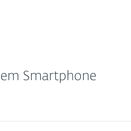
Für
Für ESET
Feind in meinem Smartphone
Über ESET
ernehmen
Partner
Kontakt
inem Smartphone