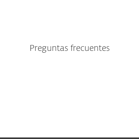
Preguntas frecuentes
Ya soy cliente de ESET. ¿Debo
utilizar este formulario para
enviar mi solicitud?