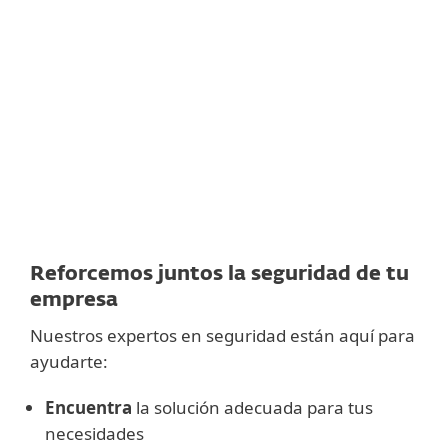
CIBERSEGURIDAD ESET PARA EMPRESAS
Ingresa los datos de contacto de tu
PASO 1
empresa
y describe sus requisitos a continuación.
Te enviaremos una oferta personalizada adaptada a
las necesidades.
Sin compromiso.
Un representante de ventas
se
PASO 2
contactará contigo dentro de 1 día hábil.
Reforcemos juntos la seguridad de tu
empresa
Nuestros expertos en seguridad están aquí para
ayudarte:
Encuentra
la solución adecuada para tus
necesidades