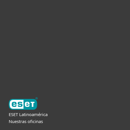
Hogar
Empresas
Partners
Soporte
Acerca de ESET
ESET Latinoamérica
Nuestras oficinas