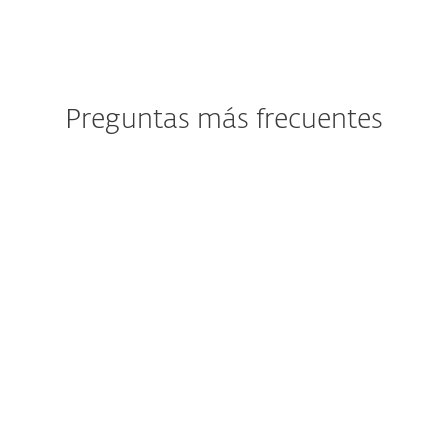
Preguntas más frecuentes
Actualmente tengo instalado
ESET Internet Security. ¿Qué
repercusiones tiene este
cambio para mí?
¿Cómo descargo/instalo ESET
Internet Security?
¿Puedo seguir comprando
ESET Internet Security?