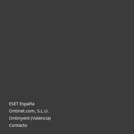
Para hogar
Para empresas
Partners
Soporte
Acerca de ESET
Diccionario
ESET España
Ontinet.com, S.L.U.
Ontinyent (Valencia)
Contacto