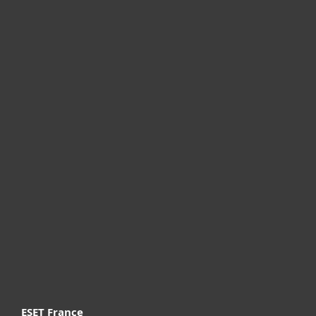
Particuliers
Professionnels
Partenariat
Support
À propos d’ESET
ESET France