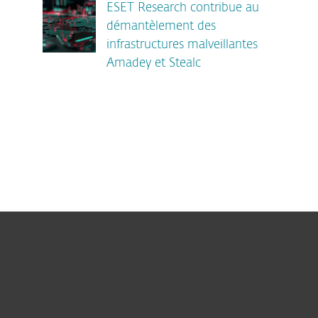
ESET Research contribue au
démantèlement des
infrastructures malveillantes
Amadey et Stealc