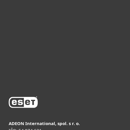
Для дома
Для бизнеса
Почему ESET
Поддержка
Купить
ADEON International, spol. s r. o.