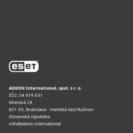
Почему ESET
Поддержка
Купить
ADEON International, spol. s r. o.
IČO: 54 974 631
Mierová 29
821 05, Bratislava - mestská časť Ružinov
Slovenská republika
info@adeon.international