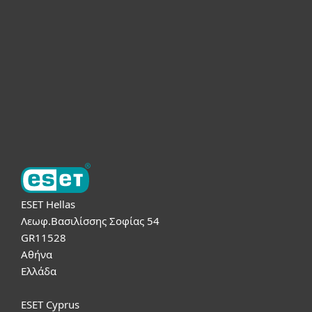
Για επιχειρήσεις
Συνεργάτες
Υποστήριξη
Σχετικά με την ESET
ESET Hellas
Λεωφ.Βασιλίσσης Σοφίας 54
GR11528
Αθήνα
Ελλάδα
ESET Cyprus