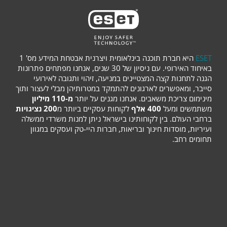
ESET
היא חברת תוכנה בינלאומית ויצרנית אבטחת המידע מס' 1
באיחוד האירופי. עם ניסיון של 30 שנים, אנחנו מפתחים פתרונות
הגנה לתחנות קצה המצטיינים במניעה, זיהוי ותגובה לאירועי
סייבר, ומאפשרים לארגונים להתמקד במטרותיהן מבלי לעצור ותוך
מינימום צריכת משאבים. אנחנו מגנים על יותר
מ-110 מיליון
משתמשים ומעל
400 אלף
לקוחות עסקיים ביותר מ
200 נציגויות
ברחבי העולם. בין לקוחותינו בישראל ניתן למנות משרדי ממשלה
ועיריות, מוסדות חינוך ובריאות, חברות היי-טק ועסקים במגוון
תחומים רחב.
לבית