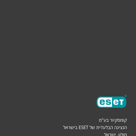
לעסק
תמיכה
הורדות
שותפים
אודות
קומסקיור בע"מ
הנציגה הבלעדית של ESET בישראל
חולון, ישראל