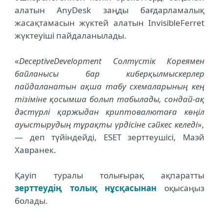
алатын AnyDesk заңды бағдарламалық
жасақтамасын жүктей алатын InvisibleFerret
жүктеуіші пайдаланылады.
«
DeceptiveDevelopment Солтүстік Кореямен
байланысы бар киберқылмыскерлер
пайдаланатын ақша табу схемаларының кең
тізіміне қосымша болып табылады, сондай-ақ
дәстүрлі қаржыдан криптовалютаға көңіл
ауыстырудың тұрақты үрдісіне сәйкес келеді
»,
— деп түйіндейді, ESET зерттеушісі, Маэй
Хавранек.
Қауіп туралы толығырақ ақпаратты
зерттеудің толық нұсқасынан
оқысаңыз
болады.