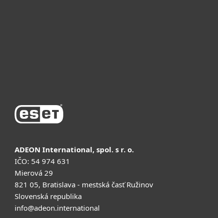
Неліктен ESET
Қолдау
Сатып алу
ADEON International, spol. s r. o.
IČO: 54 974 631
Mierová 29
821 05, Bratislava - mestská časť Ružinov
Slovenská republika
info@adeon.international