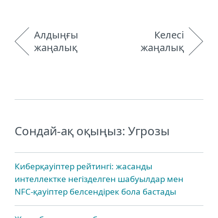
Алдыңғы
Келесі
жаңалық
жаңалық
Сондай-ақ оқыңыз: Угрозы
Киберқауіптер рейтингі: жасанды
интеллектке негізделген шабуылдар мен
NFC-қауіптер белсендірек бола бастады