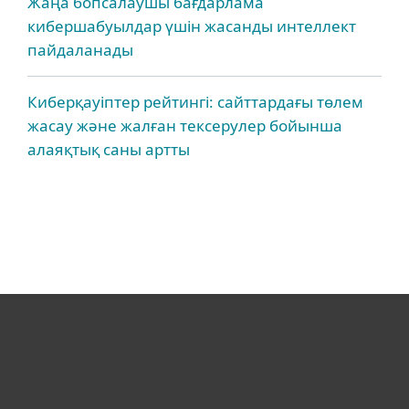
Жаңа бопсалаушы бағдарлама
кибершабуылдар үшін жасанды интеллект
пайдаланады
Киберқауіптер рейтингі: сайттардағы төлем
жасау және жалған тексерулер бойынша
алаяқтық саны артты
Үйге арналған
Бизнеске арналған