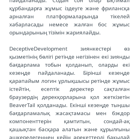
пайдаланады. Содан сон олар ықтимал
құрбандарға жұмыс іздеуге және фрилансқа
арналған платформаларында тікелей
хабарласады немесе жалған бос жұмыс
орындарының тізімін жариялайды.
DeceptiveDevelopment зиянкестері өз
қызметінің бөлігі ретінде негізінен екі зиянды
бағдарлама тобын қолданып, оларды екі
кезеңде пайдаланады. Бірінші кезеңде
қарапайым логин ұрлықшысы ретінде жұмыс
істейтін, есептік деректер сақталған
браузердің дерекқорларына қол жеткізетін
BeaverTail қолданады. Екінші кезеңде тыңшы
бағдарламалық жасақтамасы мен бэкдор
компоненттерін қамтитын, сондай-ақ
қашықтан басқара алатын және құрылғыны
әшкерелегеннен кейін әрекеттерді бақылай