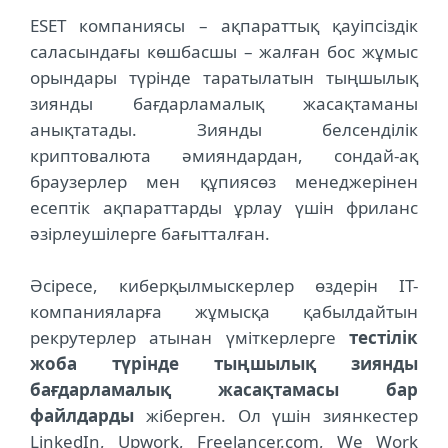
ESET компаниясы – ақпараттық қауіпсіздік
саласындағы көшбасшы – жалған бос жұмыс
орындары түрінде таратылатын тыңшылық
зиянды бағдарламалық жасақтаманы
анықтатады. Зиянды белсенділік
криптовалюта әмияндардан, сондай-ақ
браузерлер мен құпиясөз менеджерінен
есептік ақпараттарды ұрлау үшін фриланс
әзірлеушілерге бағытталған.
Әсіресе, киберқылмыскерлер өздерін IT-
компанияларға жұмысқа қабылдайтын
рекрутерлер атынан үміткерлерге
тестілік
жоба түрінде тыңшылық зиянды
бағдарламалық жасақтамасы бар
файлдарды
жіберген. Ол үшін зиянкестер
LinkedIn, Upwork, Freelancer.com, We Work