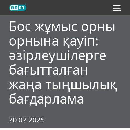
ESET
Бос жұмыс орны
орнына қауіп:
әзірлеушілерге
бағытталған
жаңа тыңшылық
бағдарлама
20.02.2025