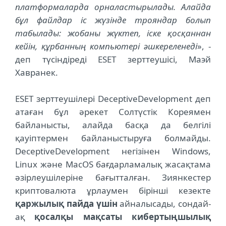
платформаларда орналастырылады. Алайда
бұл файлдар іс жүзінде трояндар болып
табылады: жобаны жүктеп, іске қосқаннан
кейін, құрбанның компьютері әшкереленеді
», -
деп түсіндіреді ESET зерттеушісі, Маэй
Хавранек.
ESET зерттеушілері DeceptiveDevelopment деп
атаған бұл әрекет Солтүстік Кореямен
байланысты, алайда басқа да белгілі
қауіптермен байланыстыруға болмайды.
DeceptiveDevelopment негізінен Windows,
Linux және MacOS бағдарламалық жасақтама
әзірлеушілеріне бағытталған. Зиянкестер
криптовалюта ұрлаумен бірінші кезекте
қаржылық пайда үшін
айналысады, сондай-
ақ
қосалқы мақсаты кибертыңшылық