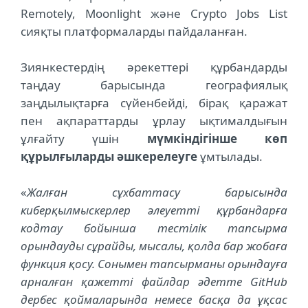
Remotely, Moonlight және Crypto Jobs List
сияқты платформаларды пайдаланған.
Зиянкестердің әрекеттері құрбандарды
таңдау барысында географиялық
заңдылықтарға сүйенбейді, бірақ қаражат
пен ақпараттарды ұрлау ықтималдығын
ұлғайту үшін
мүмкіндігінше көп
құрылғыларды әшкерелеуге
ұмтылады.
«
Жалған сұхбаттасу барысында
киберқылмыскерлер әлеуетті құрбандарға
кодтау бойынша тестілік тапсырма
орындауды сұрайды, мысалы, қолда бар жобаға
функция қосу. Сонымен тапсырманы орындауға
арналған қажетті файлдар әдетте GitHub
дербес қоймаларында немесе басқа да ұқсас