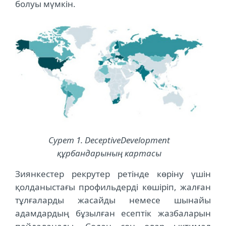
болуы мүмкін.
Сурет 1. DeceptiveDevelopment
құрбандарының картасы
Зиянкестер рекрутер ретінде көріну үшін
қолданыстағы профильдерді көшіріп, жалған
тұлғаларды жасайды немесе шынайы
адамдардың бұзылған есептік жазбаларын