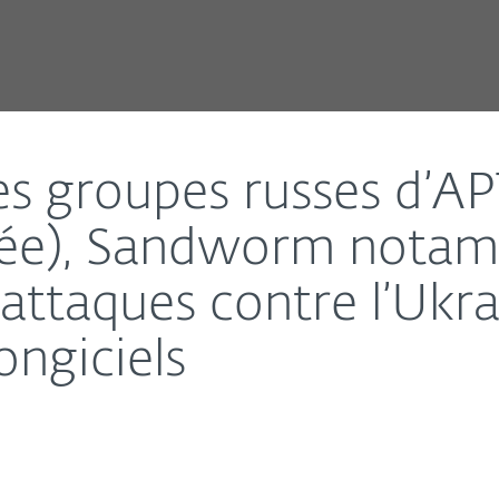
 persistante avancée), Sandworm notamment, poursuive
les groupes russes d’A
ncée), Sandworm nota
attaques contre l’Ukrai
ongiciels