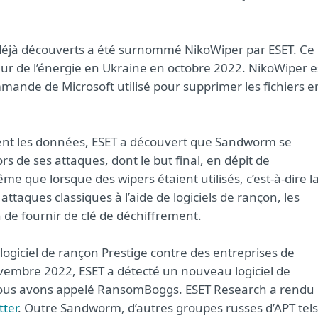
s déjà découverts a été surnommé NikoWiper par ESET. Ce
teur de l’énergie en Ukraine en octobre 2022. NikoWiper e
mmande de Microsoft utilisé pour supprimer les fichiers e
iment les données, ESET a découvert que Sandworm se
rs de ses attaques, dont le but final, en dépit de
 même que lorsque des wipers étaient utilisés, c’est-à-dire l
taques classiques à l’aide de logiciels de rançon, les
 de fournir de clé de déchiffrement.
u logiciel de rançon Prestige contre des entreprises de
ovembre 2022, ESET a détecté un nouveau logiciel de
nous avons appelé RansomBoggs. ESET Research a rendu
tter
. Outre Sandworm, d’autres groupes russes d’APT tels