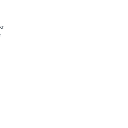
st
n
a