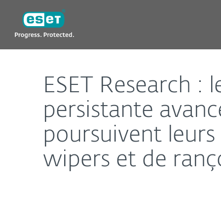
ESET
ESET Research : les groupes russes d’APT (menace
ESET Research : 
persistante ava
poursuivent leurs 
wipers et de ranç