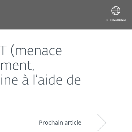
nt leurs attaques contre l’Ukraine à l’aide de wiper
INTERNATIONAL
PT (menace
mment,
ne à l’aide de
Prochain article