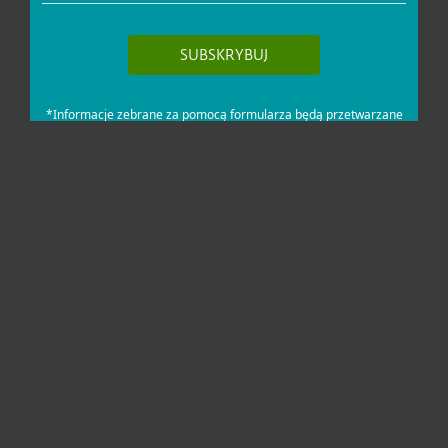
Dla domu i mikrofirm
Dla biznesu
Pomoc
O firmie ESET