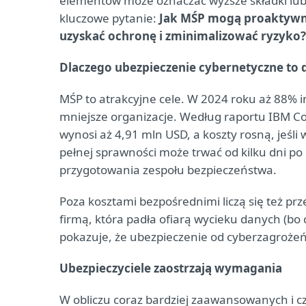
elementów może oznaczać wyższe składki lub
kluczowe pytanie:
Jak MŚP mogą proaktywnie
uzyskać ochronę i zminimalizować ryzyko?
Dlaczego ubezpieczenie cybernetyczne to 
MŚP to atrakcyjne cele. W 2024 roku aż 88%
mniejsze organizacje. Według raportu IBM Co
wynosi aż 4,91 mln USD, a koszty rosną, jeś
pełnej sprawności może trwać od kilku dni po 
przygotowania zespołu bezpieczeństwa.
Poza kosztami bezpośrednimi liczą się też prze
firmą, która padła ofiarą wycieku danych (bo
pokazuje, że ubezpieczenie od cyberzagrożeń 
Ubezpieczyciele zaostrzają wymagania
W obliczu coraz bardziej zaawansowanych i c