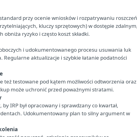
 standard przy ocenie wniosków i rozpatrywaniu roszczeń
erzytelniających, kluczy sprzętowych) w dostępie zdalnym
 obniża ryzyko i często koszt składki.
 roboczych i udokumentowanego procesu usuwania luk
Regularne aktualizacje i szybkie łatanie podatności
e
le też testowane pod kątem możliwości odtworzenia oraz
kup może uchronić przed poważnymi stratami.
y
4
, by IRP był opracowany i sprawdzany co kwartał,
incydentach. Udokumentowany plan to silny argument w
kolenia