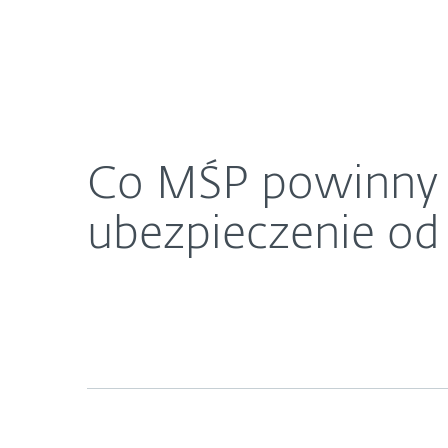
Dla Domu
Dla Biznesu
Co MŚP powinny wiedzieć, zanim złożą wniosek o
O ESET
Newsroom
K
Co MŚP powinny w
ubezpieczenie od