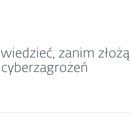
O ESET
 ubezpieczenie od cyberzagrożeń
ariera
Kontakt
iedzieć, zanim złożą
 cyberzagrożeń