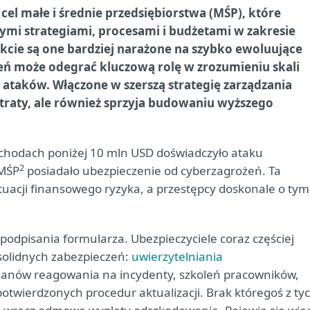
 cel małe i średnie przedsiębiorstwa (MŚP), które
mi strategiami, procesami i budżetami w zakresie
kcie są one bardziej narażone na szybko ewoluujące
eń może odegrać kluczową rolę w zrozumieniu skali
ataków. Włączone w szerszą strategię zarządzania
straty, ale również sprzyja budowaniu wyższego
chodach poniżej 10 mln USD doświadczyło ataku
2
 MŚP
posiadało ubezpieczenie od cyberzagrożeń. Ta
tuacji finansowego ryzyka, a przestępcy doskonale o tym
podpisania formularza. Ubezpieczyciele coraz częściej
olidnych zabezpieczeń:
uwierzytelniania
anów reagowania na incydenty, szkoleń pracowników,
potwierdzonych procedur aktualizacji. Brak któregoś z ty