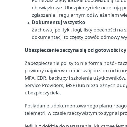
Ponieważ błędy ludzkie odpowiadają za du
obowiązkowe. Ubezpieczyciele oczekują p
zgłaszania i regularnym odświeżeniem wi
Dokumentuj wszystko
Zachowuj polityki, logi, listy obecności na 
dokumentacji to częsty powód odmowy wy
Ubezpieczenie zaczyna się od gotowości c
Zabezpieczenie polisy to nie formalność - z
powinny najpierw ocenić swój poziom ochrony,
MFA, EDR, backupy i szkolenia użytkowników
Service Providers, MSP) lub niezależnych au
ubezpieczyciela.
Posiadanie udokumentowanego planu reagowa
telemetrii w czasie rzeczywistym to sygnał p
Jeśli już dojdzie do naruszenia, kluczowe jes