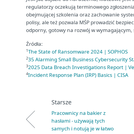
regulatorzy oczekują terminowego zgłoszenia,
obejmującej szkolenia oraz zachowanie syste
polisy, ale też pozwala MŚP prowadzić bezpie
odporny, gotowy na rozwój w wymagającym, 
Źródła:
1
The State of Ransomware 2024 | SOPHOS
2
35 Alarming Small Business Cybersecurity St
3
2025 Data Breach Investigations Report | Ve
4
Incident Response Plan (IRP) Basics | CISA
Starsze
Pracownicy na bakier z
hasłami - używają tych
samych i notują je w łatwo