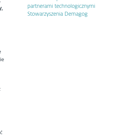
c
partnerami technologicznymi
y,
Stowarzyszenia Demagog
e
ie
z
ć