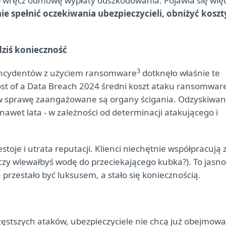
 wręcz odmowę wypłaty odszkodowania. Pojawia się wię
 spełnić oczekiwania ubezpieczycieli, obniżyć koszt
dziś konieczność
3
 incydentów z użyciem ransomware
dotknęło właśnie te
st of a Data Breach 2024 średni koszt ataku ransomwar
li w sprawę zaangażowane są organy ścigania. Odzyskiwan
nawet lata - w zależności od determinacji atakującego i
stoje i utrata reputacji. Klienci niechętnie współpracują 
 czy wlewałbyś wodę do przeciekającego kubka?). To jasno
przestało być luksusem, a stało się koniecznością.
zęstszych ataków, ubezpieczyciele nie chcą już obejmowa