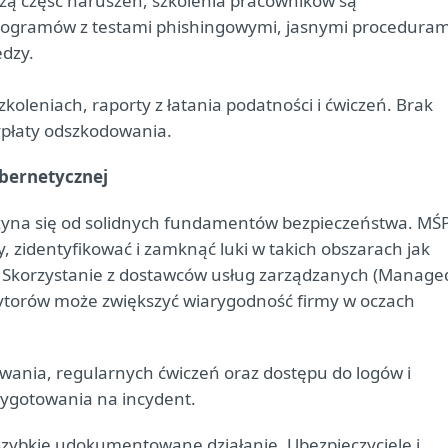
żą część naruszeń, szkolenia pracowników są
rogramów z testami phishingowymi, jasnymi proceduram
edzy.
szkoleniach, raporty z łatania podatności i ćwiczeń. Brak
płaty odszkodowania.
ybernetycznej
aczyna się od solidnych fundamentów bezpieczeństwa. MŚ
 zidentyfikować i zamknąć luki w takich obszarach jak
. Skorzystanie z dostawców usług zarządzanych (Manage
dytorów może zwiększyć wiarygodność firmy w oczach
nia, regularnych ćwiczeń oraz dostępu do logów i
rzygotowania na incydent.
t szybkie udokumentowane działanie. Ubezpieczyciele i