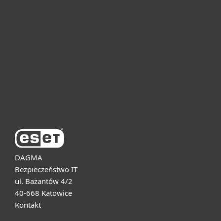
Dla domu i mikrofirm
Dla biznesu
Pomoc
O firmie ESET
DAGMA
Bezpieczeństwo IT
ul. Bażantów 4/2
40-668 Katowice
Kontakt