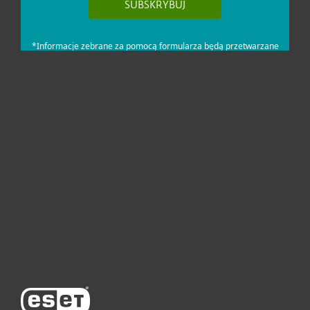
Dla domu i mikrofirm
Dla biznesu
Pomoc
O firmie ESET