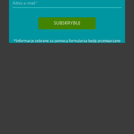
Dla domu i mikrofirm
Dla biznesu
Pomoc
O firmie ESET