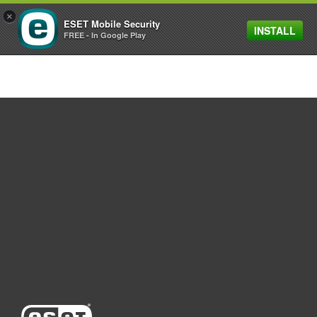
×
ESET Mobile Security
INSTALL
MENU
FREE - In Google Play
Bireysel
Kurumsal
Destek
ESET Hakkında